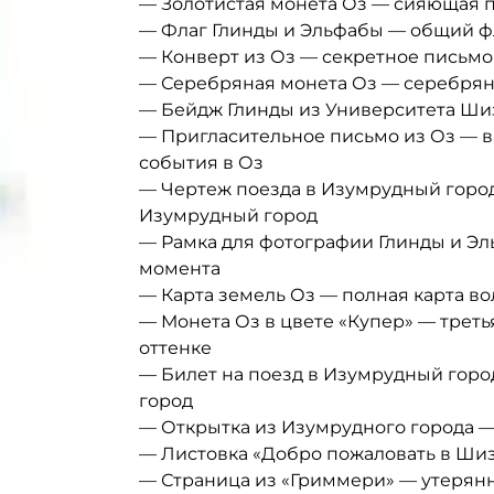
— Золотистая монета Оз — сияющая 
— Флаг Глинды и Эльфабы — общий фл
— Конверт из Оз — секретное письмо
— Серебряная монета Оз — серебрян
— Бейдж Глинды из Университета Ши
— Пригласительное письмо из Оз — 
события в Оз
— Чертеж поезда в Изумрудный город
Изумрудный город
— Рамка для фотографии Глинды и Эл
момента
— Карта земель Оз — полная карта в
— Монета Оз в цвете «Купер» — трет
оттенке
— Билет на поезд в Изумрудный горо
город
— Открытка из Изумрудного города —
— Листовка «Добро пожаловать в Шиз
— Страница из «Гриммери» — утерянн