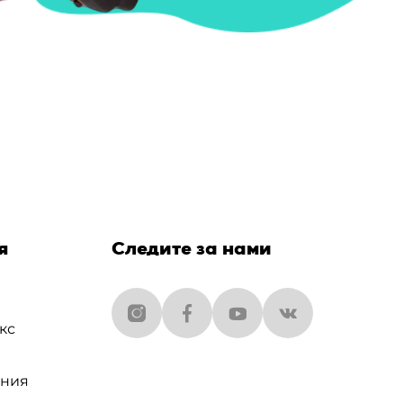
я
Следите за нами
кс
ания