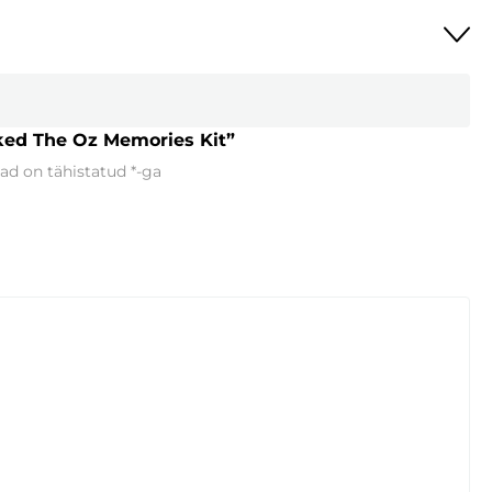
ked The Oz Memories Kit”
ad on tähistatud
*
-ga