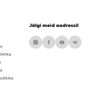
Jälgi meid aadressil
ix
liitika
e
da
liitika