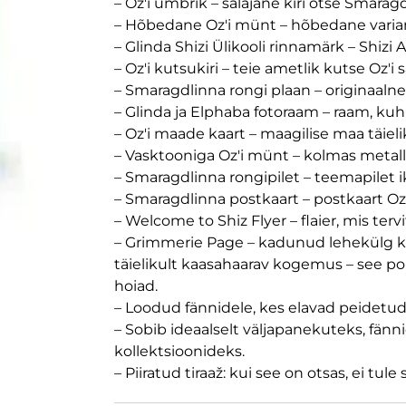
– Oz'i ümbrik – salajane kiri otse Smarag
– Hõbedane Oz'i münt – hõbedane variant
– Glinda Shizi Ülikooli rinnamärk – Shiz
– Oz'i kutsukiri – teie ametlik kutse Oz'
– Smaragdlinna rongi plaan – originaal
– Glinda ja Elphaba fotoraam – raam, k
– Oz'i maade kaart – maagilise maa täieli
– Vasktooniga Oz'i münt – kolmas metal
– Smaragdlinna rongipilet – teemapilet ik
– Smaragdlinna postkaart – postkaart O
– Welcome to Shiz Flyer – flaier, mis tervi
– Grimmerie Page – kadunud lehekülg kur
täielikult kaasahaarav kogemus – see pol
hoiad.
– Loodud fännidele, kes elavad peidetud 
– Sobib ideaalselt väljapanekuteks, fänn
kollektsioonideks.
– Piiratud tiraaž: kui see on otsas, ei tul