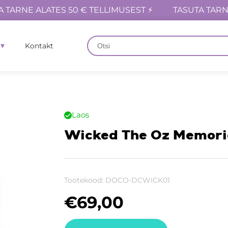
A TARNE ALATES 50 € TELLIMUSEST ⚡
TASUTA TARN
Kontakt
Laos
Wicked The Oz Memorie
Tootekood:
DOCO-DCWICK01
€
69,00