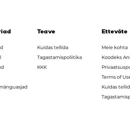
riad
Teave
Ettevõte
ad
Kuidas tellida
Meie kohta
l
Tagastamispoliitika
Koodeks An
ud
KKK
Privaatsuspo
Terms of Us
 mänguasjad
Kuidas telli
Tagastamispo