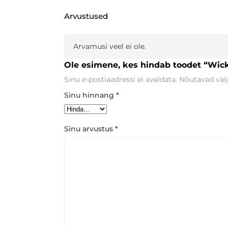
Arvustused
Arvamusi veel ei ole.
Ole esimene, kes hindab toodet “Wic
Sinu e-postiaadressi ei avaldata.
Nõutavad välj
Sinu hinnang
*
Sinu arvustus
*