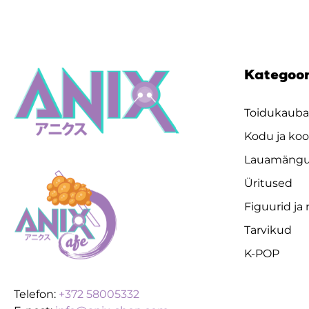
Kategoo
Toidukaub
Kodu ja koo
Lauamäng
Üritused
Figuurid ja
Tarvikud
K-POP
Telefon:
+372 58005332