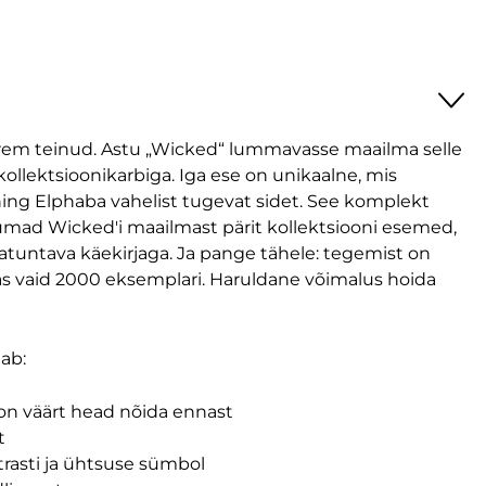
varem teinud. Astu „Wicked“ lummavasse maailma selle
kollektsioonikarbiga. Iga ese on unikaalne, mis
ing Elphaba vahelist tugevat sidet. See komplekt
d Wicked'i maailmast pärit kollektsiooni esemed,
ratuntava käekirjaga. Ja pange tähele: tegemist on
as vaid 2000 eksemplari. Haruldane võimalus hoida
ab:
 on väärt head nõida ennast
t
ntrasti ja ühtsuse sümbol