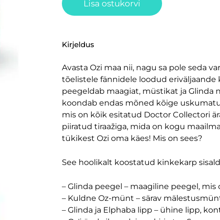
Lisa ostukorvi
Kirjeldus
Avasta Ozi maa nii, nagu sa pole seda 
tõelistele fännidele loodud eriväljaande 
peegeldab maagiat, müstikat ja Glinda n
koondab endas mõned kõige uskumatuma
mis on kõik esitatud Doctor Collectori ä
piiratud tiraažiga, mida on kogu maailm
tükikest Ozi oma käes! Mis on sees?
See hoolikalt koostatud kinkekarp sisald
– Glinda peegel – maagiline peegel, mis
– Kuldne Oz-münt – särav mälestusmün
– Glinda ja Elphaba lipp – ühine lipp, ko