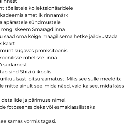
dlinnast
 tõelistele kollektsionääridele
i Akadeemia ametlik rinnamärk
i salapärastele sündmustele
ne rongi skeem Smaragdlinna
uhu saad oma kõige maagilisema hetke jäädvustada
k kaart
lmünt sügavas pronksitoonis
oonilisse rohelisse linna
z'i südamest
tab sind Shizi ülikoolis
ikuulsast loitsuraamatust. Miks see sulle meeldib:
e mitte ainult see, mida näed, vaid ka see, mida käes
detailide ja pärimuse nimel.
ide fotoseanssideks või esmaklassilisteks
e see samas vormis tagasi.