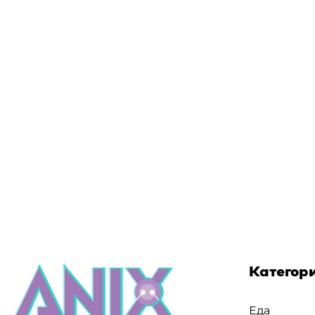
Категор
Еда