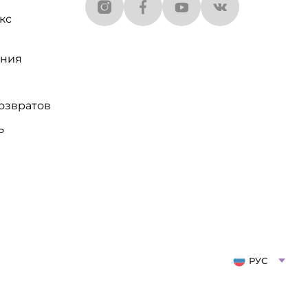
кс
ания
озвратов
ь
РУС