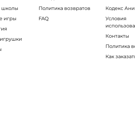
и школы
Политика возвратов
Кодекс Ани
е игры
FAQ
Условия
использов
тия
Контакты
 игрушки
Политика в
ы
Как заказат