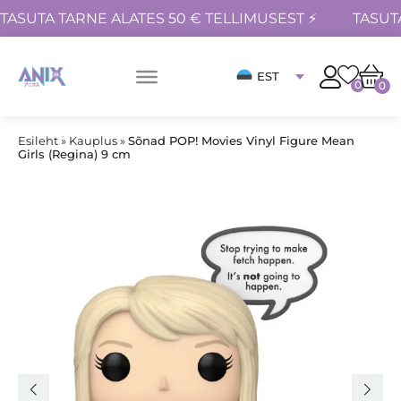
TASUTA TARNE ALATES 50 € TELLIMUSEST ⚡
TASUT
EST
0
0
Esileht
»
Kauplus
»
Sõnad POP! Movies Vinyl Figure Mean
Girls (Regina) 9 cm