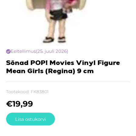
Eeltellimus
(25. juuli 2026)
Sõnad POP! Movies Vinyl Figure
Mean Girls (Regina) 9 cm
Tootekood:
FK83801
€
19,99
Lisa ostukorvi