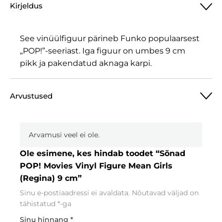
Kirjeldus
See vinüülfiguur pärineb Funko populaarsest
„POP!”-seeriast. Iga figuur on umbes 9 cm
pikk ja pakendatud aknaga karpi.
Arvustused
Arvamusi veel ei ole.
Ole esimene, kes hindab toodet “Sõnad
POP! Movies Vinyl Figure Mean Girls
(Regina) 9 cm”
Sinu e-postiaadressi ei avaldata.
Nõutavad väljad on
tähistatud
*
-ga
Sinu hinnang
*