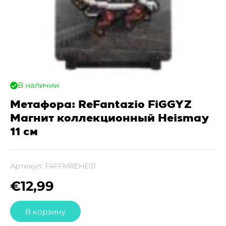
В наличии
Метафора: ReFantazio FiGGYZ
Магнит коллекционный Heismay
11 см
Артикул:
F4FFMREHE01
€
12,99
В корзину