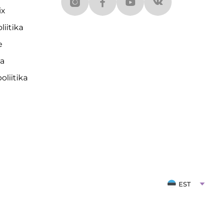
ix
liitika
e
da
liitika
EST