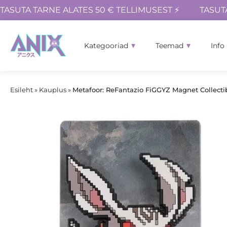
TASUTA TARNE ALATES 50 € TELLIMUSEST ⚡
TASUT
Kategooriad
Teemad
Info
Esileht
»
Kauplus
»
Metafoor: ReFantazio FiGGYZ Magnet Collecti