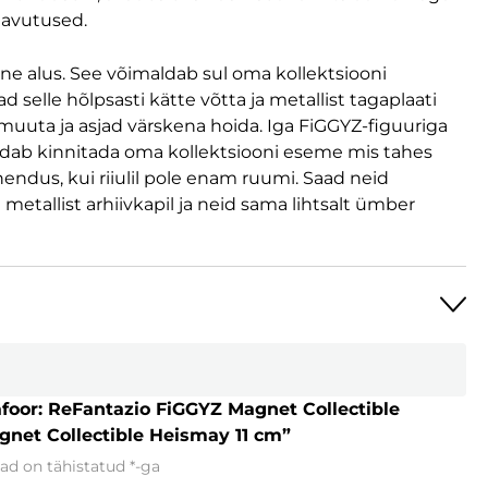
saavutused.
ne alus. See võimaldab sul oma kollektsiooni
ad selle hõlpsasti kätte võtta ja metallist tagaplaati
uuta ja asjad värskena hoida. Iga FiGGYZ-figuuriga
dab kinnitada oma kollektsiooni eseme mis tahes
hendus, kui riiulil pole enam ruumi. Saad neid
 metallist arhiivkapil ja neid sama lihtsalt ümber
foor: ReFantazio FiGGYZ Magnet Collectible
net Collectible Heismay 11 cm”
ad on tähistatud
*
-ga