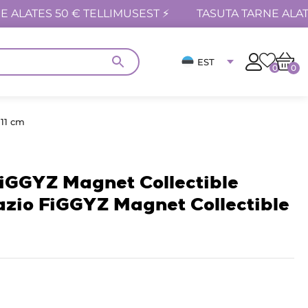
E ALATES 50 € TELLIMUSEST ⚡
TASUTA TARNE ALAT
EST
0
0
 11 cm
iGGYZ Magnet Collectible
zio FiGGYZ Magnet Collectible