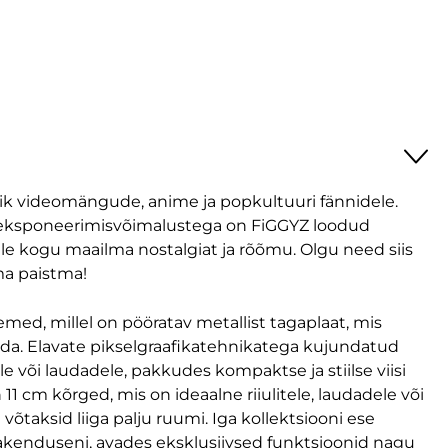
ik videomängude, anime ja popkultuuri fännidele.
ke eksponeerimisvõimalustega on FiGGYZ loodud
üle kogu maailma nostalgiat ja rõõmu. Olgu need siis
lma paistma!
med, millel on pööratav metallist tagaplaat, mis
ida. Elavate pikselgraafikatehnikatega kujundatud
tele või laudadele, pakkudes kompaktse ja stiilse viisi
 cm kõrged, mis on ideaalne riiulitele, laudadele või
õtaksid liiga palju ruumi. Iga kollektsiooni ese
 rakenduseni, avades eksklusiivsed funktsioonid nagu