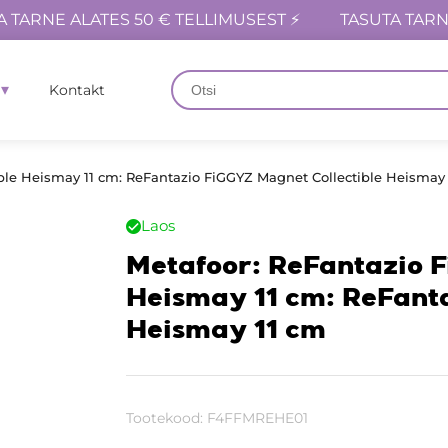
A TARNE ALATES 50 € TELLIMUSEST ⚡
TASUTA TARN
Kontakt
ble Heismay 11 cm: ReFantazio FiGGYZ Magnet Collectible Heismay
Laos
Metafoor: ReFantazio F
Heismay 11 cm: ReFanta
Heismay 11 cm
Tootekood:
F4FFMREHE01