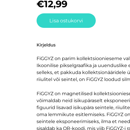
€
12,99
Lisa ostukorvi
Kirjeldus
FiGGYZ on parim kollektsioonieseme val
Ikoonilise pikselgraafika ja uuendusli
selleks, et pakkuda kollektsionääridele 
riiulitel või seintel, on FiGGYZ loodud si
FiGGYZ on magnetilised kollektsiooniese
võimaldab neid isikupäraselt eksponeer
figuurid lisavad isikupära seintele, riiuli
oma lemmikute esitlemiseks. FiGGYZ on 11
seintele eksponeerimiseks, ilma et need v
sisaldab ka QR-koodi, mis viib FiGGYZ-i