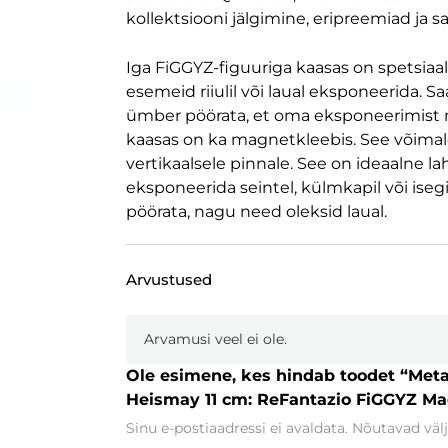
kollektsiooni jälgimine, eripreemiad ja 
Iga FiGGYZ-figuuriga kaasas on spetsiaal
esemeid riiulil või laual eksponeerida. Sa
ümber pöörata, et oma eksponeerimist m
kaasas on ka magnetkleebis. See võimal
vertikaalsele pinnale. See on ideaalne la
eksponeerida seintel, külmkapil või isegi
pöörata, nagu need oleksid laual.
Arvustused
Arvamusi veel ei ole.
Ole esimene, kes hindab toodet “Meta
Heismay 11 cm: ReFantazio FiGGYZ Mag
Sinu e-postiaadressi ei avaldata.
Nõutavad välj