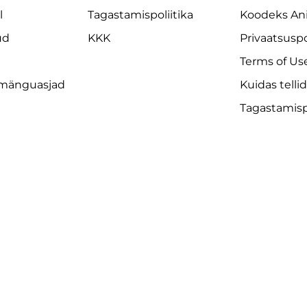
l
Tagastamispoliitika
Koodeks An
ud
KKK
Privaatsuspo
Terms of Us
 mänguasjad
Kuidas telli
Tagastamispo