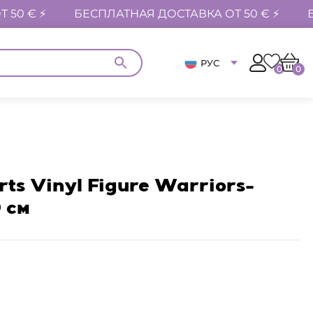
 50 € ⚡
БЕСПЛАТНАЯ ДОСТАВКА ОТ 50 € ⚡
РУС
0
0
ts Vinyl Figure Warriors-
 см