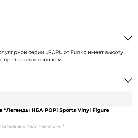
опулярной серии «POP!» от Funko имеет высоту
е с прозрачным окошком.
а “Легенды НБА POP! Sports Vinyl Figure
язательные поля помечены
*