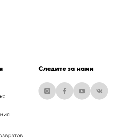
я
Следите за нами
кс
ания
озвратов