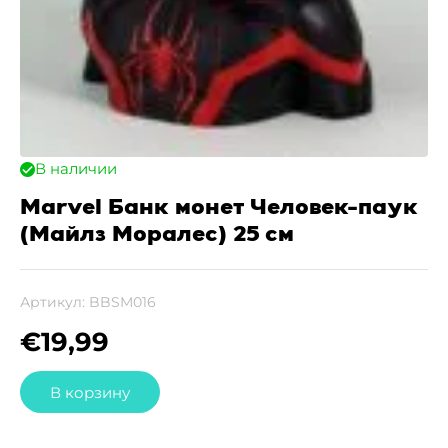
В наличии
Marvel Банк монет Человек-паук
(Майлз Моралес) 25 см
Артикул:
BBSM016
€
19,99
В корзину