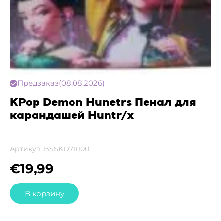
Предзаказ
(08.08.2026)
KPop Demon Hunetrs Пенал для
карандашей Huntr/x
Артикул:
BSSKD711100
€
19,99
В корзину