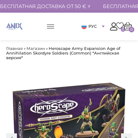
БЕСПЛАТНАЯ ДОСТАВКА ОТ 50 € ⚡
БЕСПЛАТНАЯ 
РУС
0
0
Главная
»
Магазин
»
Heroscape Army Expansion Age of
Annihilation Skordyre Soldiers (Common) *Английская
версия*