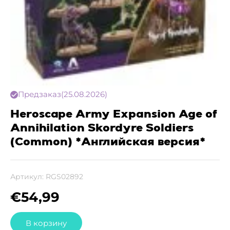
Предзаказ
(25.08.2026)
Heroscape Army Expansion Age of
Annihilation Skordyre Soldiers
(Common) *Английская версия*
Артикул:
RGS02892
€
54,99
В корзину