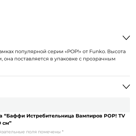
мках популярной серии «POP!» от Funko. Высота
м, она поставляется в упаковке с прозрачным
 на “Баффи Истребительница Вампиров POP! TV
 см”
язательные поля помечены
*