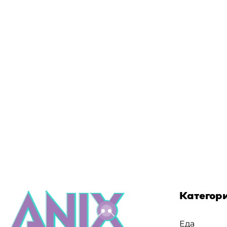
Категор
Еда