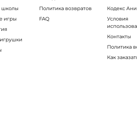
и школы
Политика возвратов
Кодекс Ани
е игры
FAQ
Условия
использов
тия
Контакты
 игрушки
Политика в
ы
Как заказат