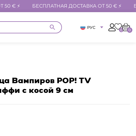
 50 € ⚡
БЕСПЛАТНАЯ ДОСТАВКА ОТ 50 € ⚡
РУС
0
0
ца Вампиров POP! TV
ффи с косой 9 см