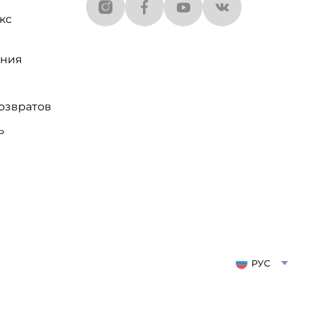
кс
ания
озвратов
ь
РУС