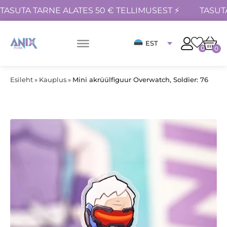
TASUTA TARNE ALATES 50 € TELLIMUSEST ⚡
TASUT
EST
0
0
Esileht
»
Kauplus
»
Mini akrüülfiguur Overwatch, Soldier: 76