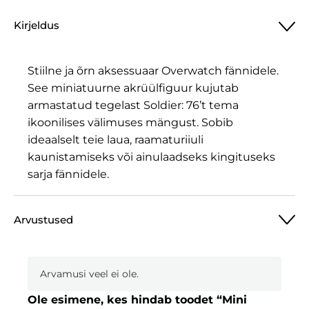
Overwatch,
Kirjeldus
Soldier:
76
kogus
Stiilne ja õrn aksessuaar Overwatch fännidele.
See miniatuurne akrüülfiguur kujutab
armastatud tegelast Soldier: 76’t tema
ikoonilises välimuses mängust. Sobib
ideaalselt teie laua, raamaturiiuli
kaunistamiseks või ainulaadseks kingituseks
sarja fännidele.
Arvustused
Arvamusi veel ei ole.
Ole esimene, kes hindab toodet “Mini