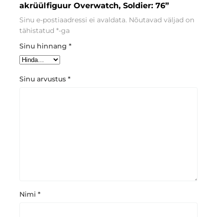
akrüülfiguur Overwatch, Soldier: 76”
Sinu e-postiaadressi ei avaldata.
Nõutavad väljad on
tähistatud
*
-ga
Sinu hinnang
*
Sinu arvustus
*
Nimi
*