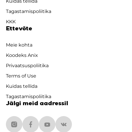
Kuidas tellida
Tagastamispoliitika
KKK
Ettevõte
Meie kohta
Koodeks Anix
Privaatsuspoliitika
Terms of Use
Kuidas tellida
Tagastamispoliitika
Jälgi meid aadressil