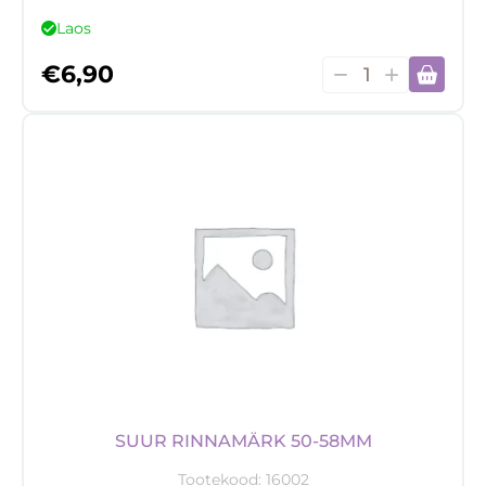
Laos
„Boruto"
€
6,90
võtmehoidja
kogus
SUUR RINNAMÄRK 50-58MM
Tootekood:
16002