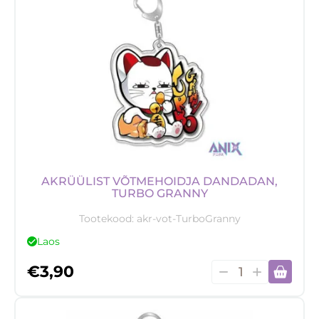
Yuji
Itadori
2
kogus
AKRÜÜLIST VÕTMEHOIDJA DANDADAN,
TURBO GRANNY
Tootekood:
akr-vot-TurboGranny
Laos
Akrüülist
€
3,90
võtmehoidja
Dandadan,