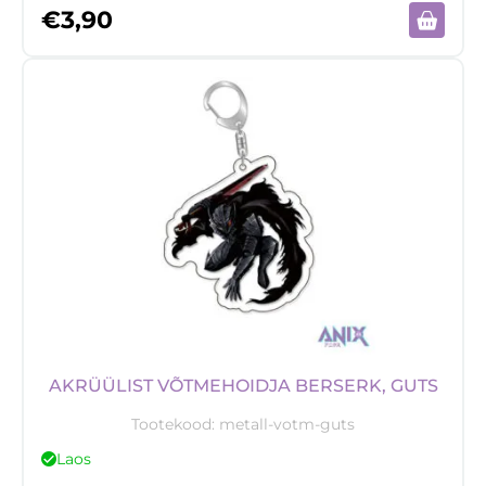
€
3,90
AKRÜÜLIST VÕTMEHOIDJA BERSERK, GUTS
Tootekood:
metall-votm-guts
Laos