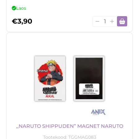
Laos
Metallist
€
3,90
võtmehoidja
Tokyo
Ghoul,
Ken
Kaneki
kogus
,,NARUTO SHIPPUDEN” MAGNET NARUTO
Tootekood:
TGGMAG083