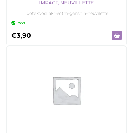
IMPACT, NEUVILLETTE
Tootekood:
akr-votm-genshin-neuvilette
Laos
€
3,90