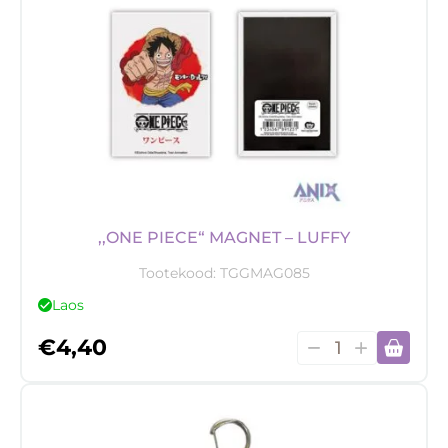
kogus
,,ONE PIECE“ MAGNET – LUFFY
Tootekood:
TGGMAG085
Laos
,,One
€
4,40
Piece“
magnet
-
Luffy