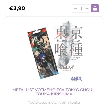
Metallist
€
3,90
võtmehoidja
Demon
Slayer,
Zenitsu
Agatsuma
kogus
METALLIST VÕTMEHOIDJA TOKYO GHOUL,
TOUKA KIRISHIMA
Tootekood:
metall-votm-touka