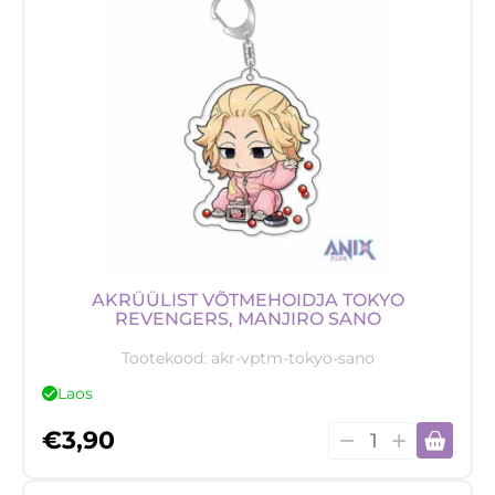
Turbo
Granny
kogus
AKRÜÜLIST VÕTMEHOIDJA TOKYO
REVENGERS, MANJIRO SANO
Tootekood:
akr-vptm-tokyo-sano
Laos
Akrüülist
€
3,90
võtmehoidja
Tokyo