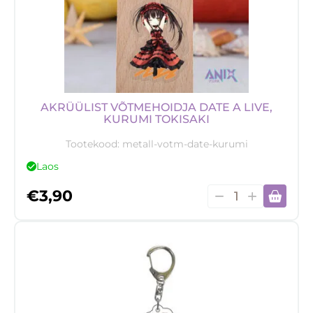
AKRÜÜLIST VÕTMEHOIDJA DATE A LIVE,
KURUMI TOKISAKI
Tootekood:
metall-votm-date-kurumi
Laos
Akrüülist
€
3,90
võtmehoidja
Date
A
Live,
Kurumi
Tokisaki