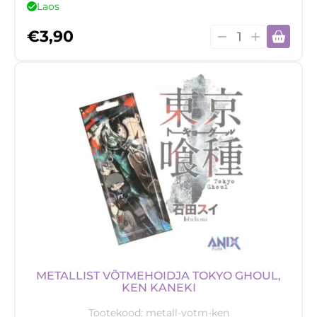
Laos
Metallist
€
3,90
võtmehoidja
Tokyo
Ghoul,
Touka
Kirishima
kogus
METALLIST VÕTMEHOIDJA TOKYO GHOUL,
KEN KANEKI
Tootekood:
metall-votm-ken