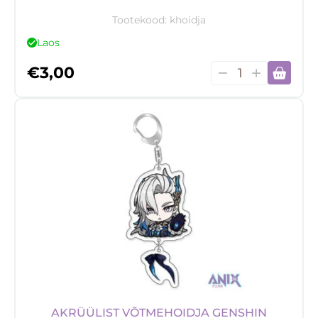
Tootekood:
khoidja
Laos
Kaardihoidja
€
3,00
kogus
AKRÜÜLIST VÕTMEHOIDJA GENSHIN