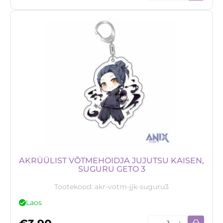
võtmehoidja
Spice
and
Wolf,
Holo
kogus
AKRÜÜLIST VÕTMEHOIDJA JUJUTSU KAISEN,
SUGURU GETO 3
Tootekood:
akr-votm-jjk-suguru3
Laos
Akrüülist