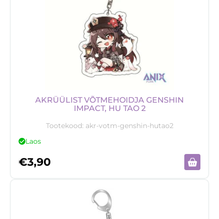
AKRÜÜLIST VÕTMEHOIDJA GENSHIN
IMPACT, HU TAO 2
Tootekood:
akr-votm-genshin-hutao2
Laos
€
3,90