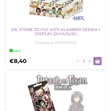
DR. STONE 3D PVC KOTI KLAMBER SEERIA 1
DISPLAY (JUHUSLIK)
Tootekood:
MNGM72530
Laos
Dr.
€
8,40
Stone
3D
PVC
koti
klamber
seeria
1
Display