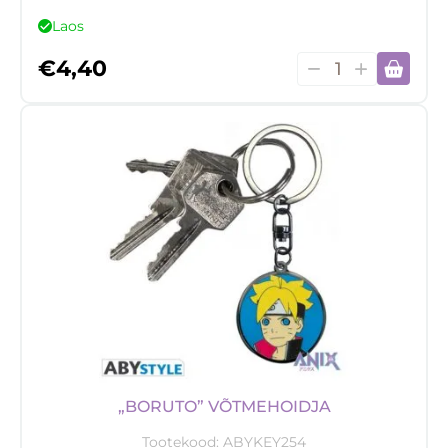
Laos
,,One
€
4,40
Piece"
Zoro
Magnet
kogus
„BORUTO” VÕTMEHOIDJA
Tootekood:
ABYKEY254