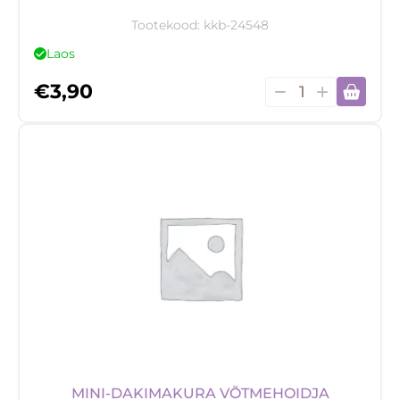
Tootekood:
kkb-24548
Laos
Võtmehoidja
€
3,90
kogus
MINI-DAKIMAKURA VÕTMEHOIDJA