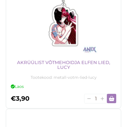
AKRÜÜLIST VÕTMEHOIDJA ELFEN LIED,
LUCY
Tootekood:
metall-votm-lied-lucy
Laos
Akrüülist
€
3,90
võtmehoidja
Elfen
Lied,
Lucy