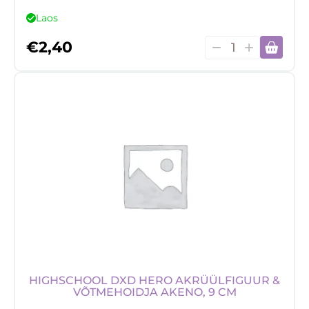
Laos
Suur
€
2,40
rinnamärk
50-
58mm
kogus
HIGHSCHOOL DXD HERO AKRÜÜLFIGUUR &
VÕTMEHOIDJA AKENO, 9 CM