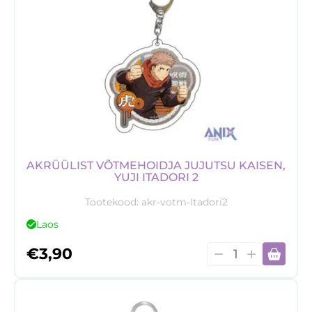
kogus
AKRÜÜLIST VÕTMEHOIDJA JUJUTSU KAISEN,
YUJI ITADORI 2
Tootekood:
akr-votm-Itadori2
Laos
Akrüülist
€
3,90
võtmehoidja
Jujutsu
Kaisen,