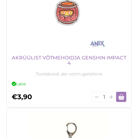
kogus
AKRÜÜLIST VÕTMEHOIDJA GENSHIN IMPACT
4
Tootekood:
akr-votm-genshin4
Laos
Akrüülist
€
3,90
võtmehoidja
Genshin
Impact
4
kogus