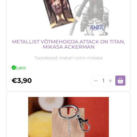
(Juhuslik)
kogus
METALLIST VÕTMEHOIDJA ATTACK ON TITAN,
MIKASA ACKERMAN
Tootekood:
metall-votm-mikasa
Laos
Metallist
€
3,90
võtmehoidja
Attack
on
Titan,
Mikasa
Ackerman
kogus