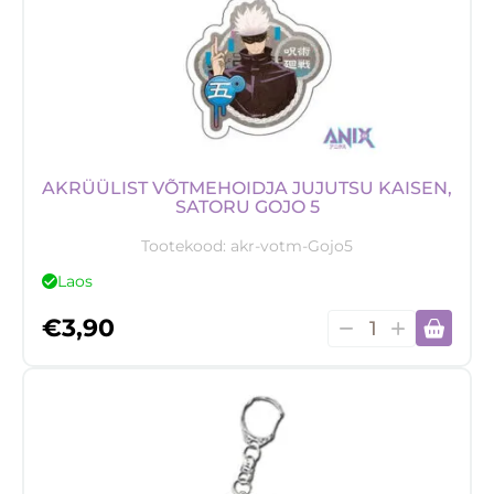
kogus
AKRÜÜLIST VÕTMEHOIDJA JUJUTSU KAISEN,
SATORU GOJO 5
Tootekood:
akr-votm-Gojo5
Laos
Akrüülist
€
3,90
võtmehoidja
Jujutsu
Kaisen,
Satoru
Gojo
5