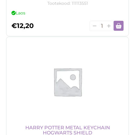
Tootekood:
111113551
Laos
Highschool
€
12,20
DXD
Hero
akrüülfiguur
&
võtmehoidja
Akeno,
9
cm
kogus
HARRY POTTER METAL KEYCHAIN
HOGWARTS SHIELD