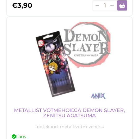
Akrüülist
€
3,90
võtmehoidja
Berserk,
Guts
kogus
METALLIST VÕTMEHOIDJA DEMON SLAYER,
ZENITSU AGATSUMA
Tootekood:
metall-votm-zenitsu
Laos