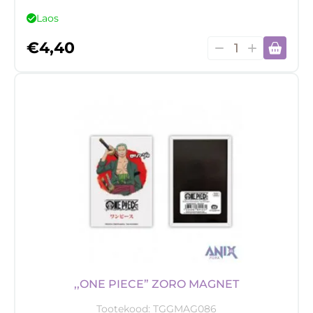
Laos
,,Naruto
€
4,40
Shippuden"
Magnet
Naruto
kogus
,,ONE PIECE” ZORO MAGNET
Tootekood:
TGGMAG086