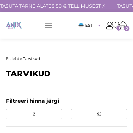
TASUTA TARNE ALATES 50 € TELLIMUSEST ⚡
TASUT
EST
0
0
Esileht
»
Tarvikud
TARVIKUD
Filtreeri hinna järgi