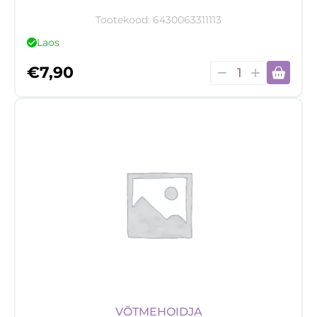
Tootekood:
6430063311113
Laos
Harry
€
7,90
Potter
Metal
Keychain
Hogwarts
Shield
kogus
VÕTMEHOIDJA