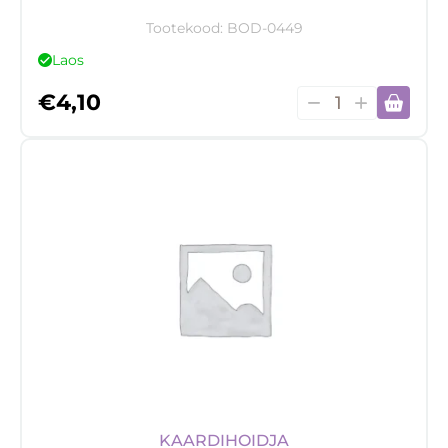
Tootekood:
BOD-0449
Laos
Mini-
€
4,10
dakimakura
võtmehoidja
kogus
KAARDIHOIDJA