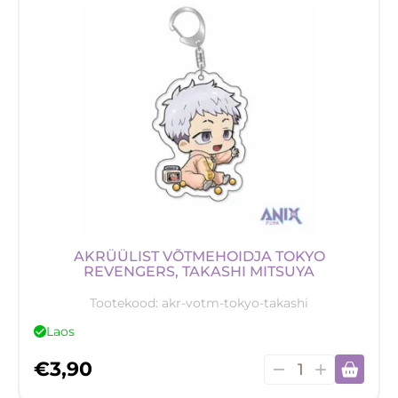
Revengers,
Manjiro
Sano
kogus
AKRÜÜLIST VÕTMEHOIDJA TOKYO
REVENGERS, TAKASHI MITSUYA
Tootekood:
akr-votm-tokyo-takashi
Laos
Akrüülist
€
3,90
võtmehoidja