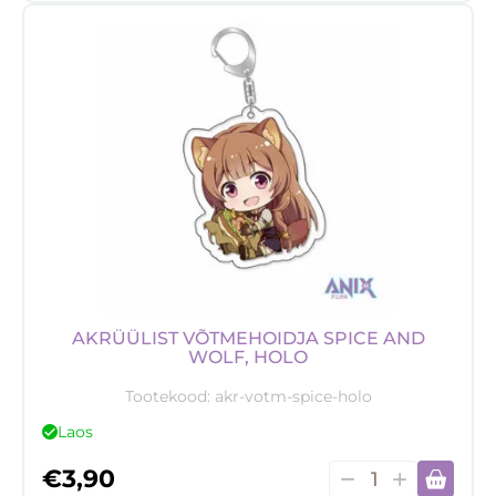
Tokyo
Revengers,
Takashi
Mitsuya
kogus
AKRÜÜLIST VÕTMEHOIDJA SPICE AND
WOLF, HOLO
Tootekood:
akr-votm-spice-holo
Laos
Akrüülist
€
3,90