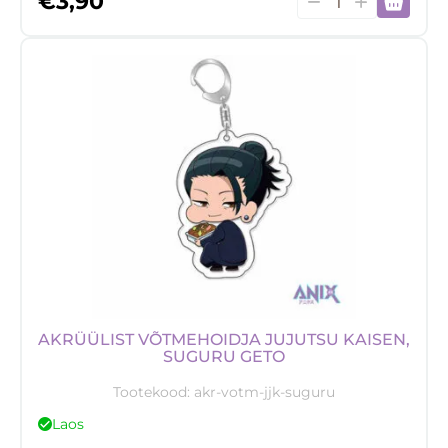
€
3,90
võtmehoidja
Jujutsu
Kaisen,
Suguru
Geto
3
kogus
AKRÜÜLIST VÕTMEHOIDJA JUJUTSU KAISEN,
SUGURU GETO
Tootekood:
akr-votm-jjk-suguru
Laos