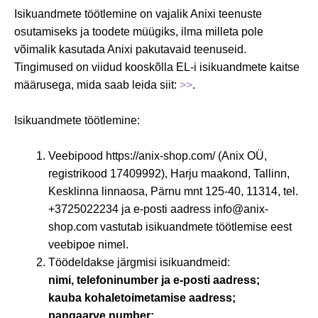
Isikuandmete töötlemine on vajalik Anixi teenuste
osutamiseks ja toodete müügiks, ilma milleta pole
võimalik kasutada Anixi pakutavaid teenuseid.
Tingimused on viidud kooskõlla EL-i isikuandmete kaitse
määrusega, mida saab leida siit:
>>
.
Isikuandmete töötlemine:
Veebipood https://anix-shop.com/ (Anix OÜ,
registrikood 17409992), Harju maakond, Tallinn,
Kesklinna linnaosa, Pärnu mnt 125-40, 11314, tel.
+3725022234 ja e-posti aadress info@anix-
shop.com vastutab isikuandmete töötlemise eest
veebipoe nimel.
Töödeldakse järgmisi isikuandmeid:
nimi, telefoninumber ja e-posti aadress;
kauba kohaletoimetamise aadress;
pangaarve number;