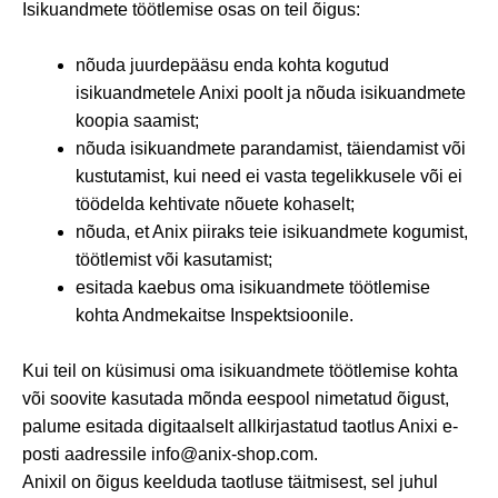
Isikuandmete töötlemise osas on teil õigus:
nõuda juurdepääsu enda kohta kogutud
isikuandmetele Anixi poolt ja nõuda isikuandmete
koopia saamist;
nõuda isikuandmete parandamist, täiendamist või
kustutamist, kui need ei vasta tegelikkusele või ei
töödelda kehtivate nõuete kohaselt;
nõuda, et Anix piiraks teie isikuandmete kogumist,
töötlemist või kasutamist;
esitada kaebus oma isikuandmete töötlemise
kohta Andmekaitse Inspektsioonile.
Kui teil on küsimusi oma isikuandmete töötlemise kohta
või soovite kasutada mõnda eespool nimetatud õigust,
palume esitada digitaalselt allkirjastatud taotlus Anixi e-
posti aadressile info@anix-shop.com.
Anixil on õigus keelduda taotluse täitmisest, sel juhul