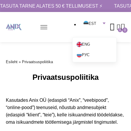
TASUTA TARNE ALATES 50 € TELLIMUSEST ⚡
TASUTA
EST
0
0
ENG
РУС
Esileht
»
Privaatsuspoliitika
Privaatsuspoliitika
Kasutades Anix OÜ (edaspidi “Anix”, “veebipood”,
“online-pood”) teenuseid, nõustub andmesubjekt
(edaspidi “klient”, “teie”), kelle isikuandmeid töödeldakse,
oma isikuandmete töötlemisega järgmistel tingimustel.