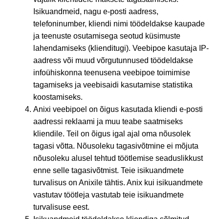
Isikuandmeid, nagu e-posti aadress,
telefoninumber, kliendi nimi töödeldakse kaupade
ja teenuste osutamisega seotud küsimuste
lahendamiseks (klienditugi). Veebipoe kasutaja IP-
aadress või muud võrgutunnused töödeldakse
infoühiskonna teenusena veebipoe toimimise
tagamiseks ja veebisaidi kasutamise statistika
koostamiseks.
Anixi veebipoel on õigus kasutada kliendi e-posti
aadressi reklaami ja muu teabe saatmiseks
kliendile. Teil on õigus igal ajal oma nõusolek
tagasi võtta. Nõusoleku tagasivõtmine ei mõjuta
nõusoleku alusel tehtud töötlemise seaduslikkust
enne selle tagasivõtmist. Teie isikuandmete
turvalisus on Anixile tähtis. Anix kui isikuandmete
vastutav töötleja vastutab teie isikuandmete
turvalisuse eest.