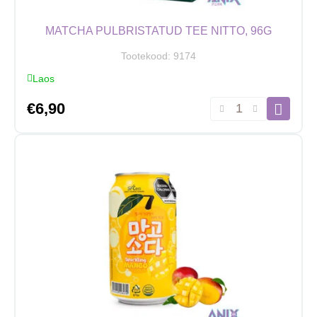
MATCHA PULBRISTATUD TEE NITTO, 96G
Tootekood:
9174
Laos
Matcha
€
6,90
pulbristatud
tee
NITTO,
96g
kogus