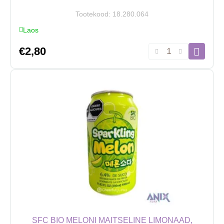
Tootekood:
18.280.064
Laos
Hata
€
2,80
Ramune
arbuusimaitseline,
200ml
kogus
SFC BIO MELONI MAITSELINE LIMONAAD,