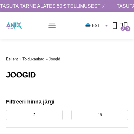
TASUTA TARNE ALATES 50 € TELLIMUSEST ⚡
TASUTA
EST
0
0
Esileht
»
Toidukaubad
»
Joogid
JOOGID
Filtreeri hinna järgi