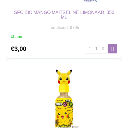
SFC BIO MANGO MAITSELINE LIMONAAD, 350
ML
Tootekood:
9705
Laos
SFC
€
3,00
BIO
Mango
maitseline
limonaad,
350
ml
kogus