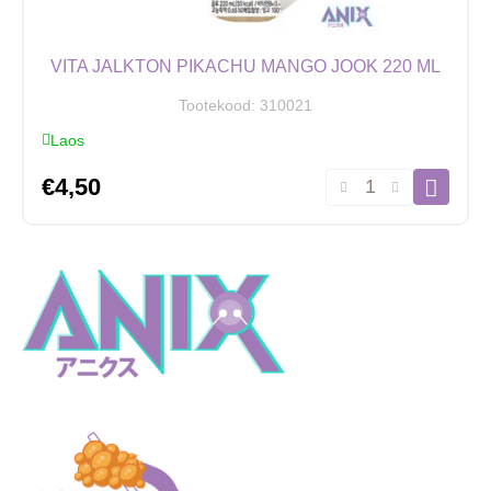
VITA JALKTON PIKACHU MANGO JOOK 220 ML
Tootekood:
310021
Laos
Vita
€
4,50
Jalkton
Pikachu
Mango
jook
220
ml
kogus