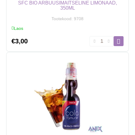
SFC BIO ARBUUSIMAITSELINE LIMONAAD,
350ML
Tootekood:
9708
Laos
SFC
€
3,00
BIO
Arbuusimaitseline
limonaad,
350ml
kogus