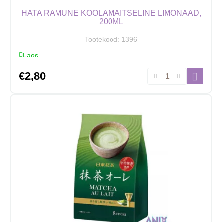
HATA RAMUNE KOOLAMAITSELINE LIMONAAD,
200ML
Tootekood:
1396
Laos
Hata
€
2,80
Ramune
koolamaitseline
limonaad,
200ml
kogus