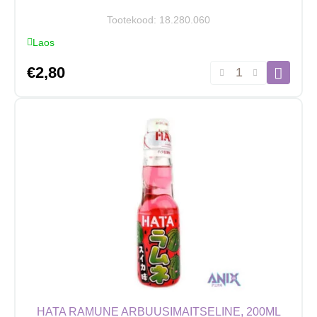
Tootekood:
18.280.060
Laos
Hatakosen
€
2,80
Ramune
maasikamaitseline
limonaad
200ml
kogus
HATA RAMUNE ARBUUSIMAITSELINE, 200ML