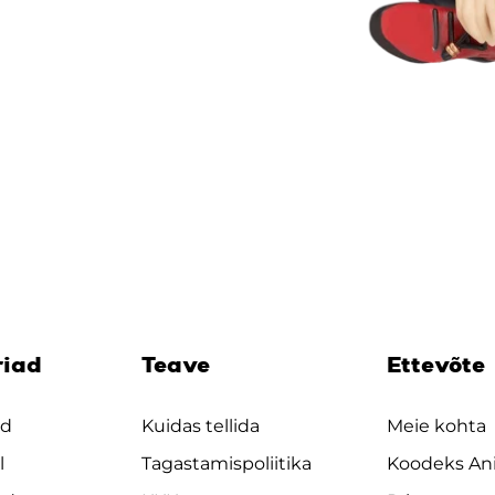
riad
Teave
Ettevõte
ad
Kuidas tellida
Meie kohta
l
Tagastamispoliitika
Koodeks An