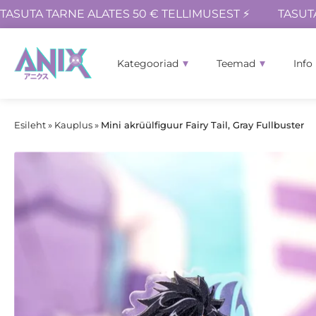
TASUTA TARNE ALATES 50 € TELLIMUSEST ⚡
TASUT
Kategooriad
Teemad
Info
Esileht
»
Kauplus
»
Mini akrüülfiguur Fairy Tail, Gray Fullbuster