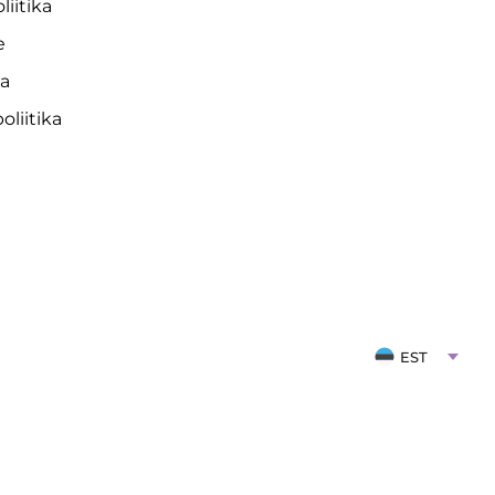
liitika
e
da
liitika
EST