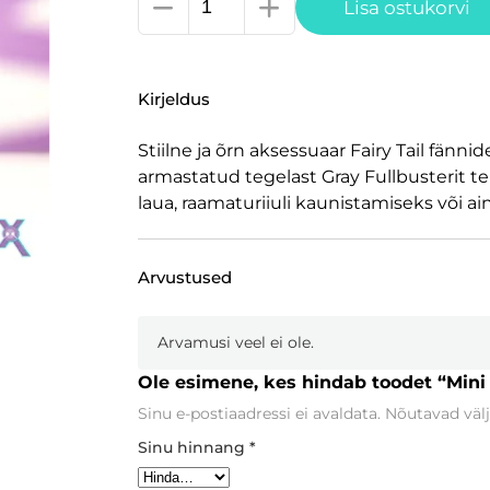
Mini
Lisa ostukorvi
akrüülfiguur
Fairy
Tail,
Kirjeldus
Gray
Fullbuster
Stiilne ja õrn aksessuaar Fairy Tail fänn
kogus
armastatud tegelast Gray Fullbusterit tem
laua, raamaturiiuli kaunistamiseks või ai
Arvustused
Arvamusi veel ei ole.
Ole esimene, kes hindab toodet “Mini a
Sinu e-postiaadressi ei avaldata.
Nõutavad välj
Sinu hinnang
*