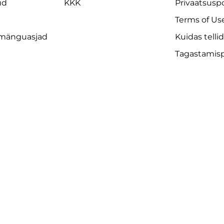
ud
KKK
Privaatsuspo
Terms of Us
 mänguasjad
Kuidas telli
Tagastamispo