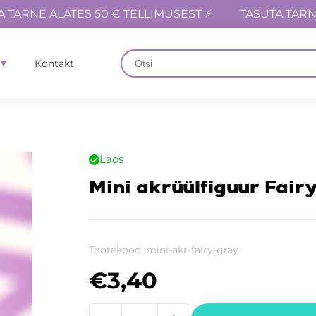
A TARNE ALATES 50 € TELLIMUSEST ⚡
TASUTA TARN
Kontakt
Laos
Mini akrüülfiguur Fairy
Tootekood:
mini-akr-fairy-gray
€
3,40