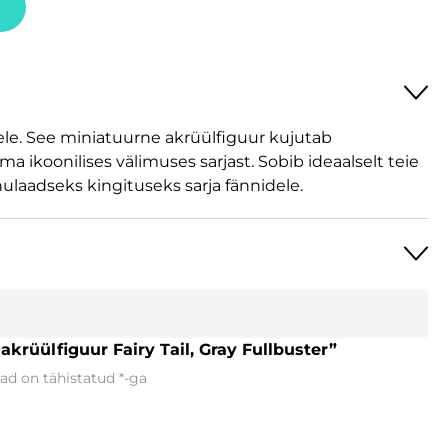
idele. See miniatuurne akrüülfiguur kujutab
a ikoonilises välimuses sarjast. Sobib ideaalselt teie
nulaadseks kingituseks sarja fännidele.
krüülfiguur Fairy Tail, Gray Fullbuster”
ad on tähistatud
*
-ga