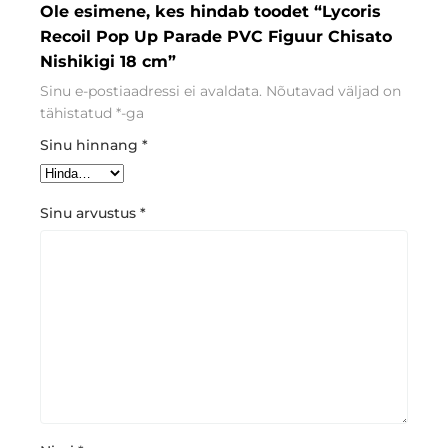
Ole esimene, kes hindab toodet “Lycoris
Recoil Pop Up Parade PVC Figuur Chisato
Nishikigi 18 cm”
Sinu e-postiaadressi ei avaldata.
Nõutavad väljad on
tähistatud
*
-ga
Sinu hinnang
*
Sinu arvustus
*