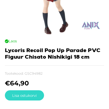
Laos
Lycoris Recoil Pop Up Parade PVC
Figuur Chisato Nishikigi 18 cm
Tootekood:
GSC94982
€
64,90
Lisa ostukorvi