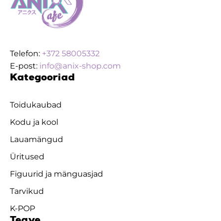
Telefon:
+372 58005332
E-post:
info@anix-shop.com
Kategooriad
Toidukaubad
Kodu ja kool
Lauamängud
Üritused
Figuurid ja mänguasjad
Tarvikud
K-POP
Teave