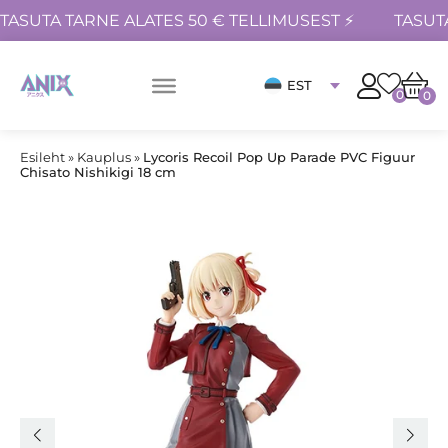
TASUTA TARNE ALATES 50 € TELLIMUSEST ⚡
TASUT
EST
0
0
Esileht
»
Kauplus
»
Lycoris Recoil Pop Up Parade PVC Figuur
Chisato Nishikigi 18 cm