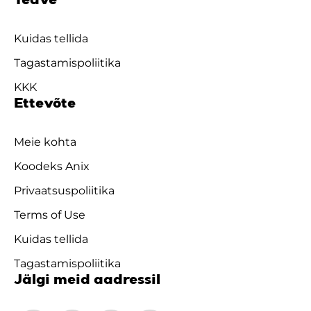
Teave
Kuidas tellida
Tagastamispoliitika
KKK
Ettevõte
Meie kohta
Koodeks Anix
Privaatsuspoliitika
Terms of Use
Kuidas tellida
Tagastamispoliitika
Jälgi meid aadressil