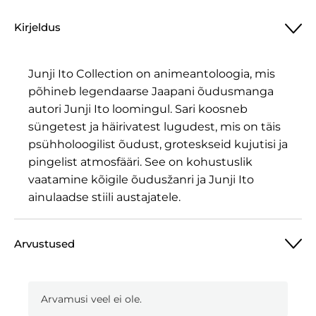
Collection
Kirjeldus
PVC
Kotiklamber
Seeria
Junji Ito Collection on animeantoloogia, mis
1
põhineb legendaarse Jaapani õudusmanga
Display
autori Junji Ito loomingul. Sari koosneb
(Juhuslik)
süngetest ja häirivatest lugudest, mis on täis
kogus
psühholoogilist õudust, groteskseid kujutisi ja
pingelist atmosfääri. See on kohustuslik
vaatamine kõigile õudusžanri ja Junji Ito
ainulaadse stiili austajatele.
Arvustused
Arvamusi veel ei ole.