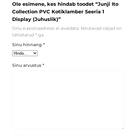
Ole esimene, kes hindab toodet “Junji Ito
Collection PVC Kotiklamber Seeria 1
Display (Juhuslik)”
Sinu e-postiaadressi ei avaldata.
Nõutavad väljad on
tähistatud
*
-ga
Sinu hinnang
*
Sinu arvustus
*