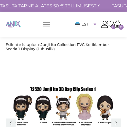
TASUTA TARNE ALATES 50 € TELLIMUSEST ⚡
TASUT
EST
0
0
Esileht
»
Kauplus
»
Junji Ito Collection PVC Kotiklamber
Seeria 1 Display (Juhuslik)