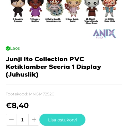
Laos
Junji Ito Collection PVC
Kotiklamber Seeria 1 Display
(Juhuslik)
Tootekood:
MNGM72520
€
8,40
Junji
Lisa ostukorvi
Ito