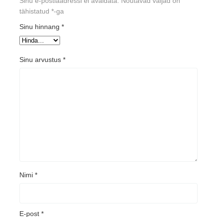
Sinu e-postiaadressi ei avaldata.
Nõutavad väljad on
tähistatud
*
-ga
Sinu hinnang
*
Sinu arvustus
*
Nimi
*
E-post
*