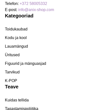
Telefon:
+372 58005332
E-post:
info@anix-shop.com
Kategooriad
Toidukaubad
Kodu ja kool
Lauamängud
Üritused
Figuurid ja mänguasjad
Tarvikud
K-POP
Teave
Kuidas tellida
Tagastamispoliitika