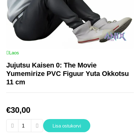
Laos
Jujutsu Kaisen 0: The Movie
Yumemirize PVC Figuur Yuta Okkotsu
11 cm
€
30,00
Jujutsu
Lisa ostukorvi
Kaisen