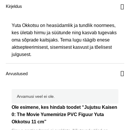
0:
Kirjeldus
The
Movie
Yumemirize
Yuta Okkotsu on heasüdamlik ja tundlik noormees,
PVC
kes ületab hirmu ja süütunde ning kasvab tugevaks
Figuur
oma sõprade kaitsjaks. Tema lugu räägib enese
Yuta
aktsepteerimisest, sisemisest kasvust ja tõelisest
Okkotsu
julgusest.
11
cm
kogus
Arvustused
Arvamusi veel ei ole.
Ole esimene, kes hindab toodet “Jujutsu Kaisen
0: The Movie Yumemirize PVC Figuur Yuta
Okkotsu 11 cm”