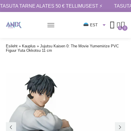
TASUTA TARNE ALATES 50 € TELLIMUSEST ⚡
TASUTA
EST
0
0
Esileht
»
Kauplus
»
Jujutsu Kaisen 0: The Movie Yumemirize PVC
Figuur Yuta Okkotsu 11 cm