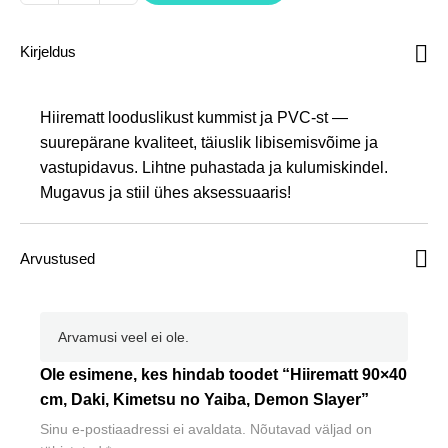
90x40
cm,
Kirjeldus
Daki,
Kimetsu
no
Hiirematt looduslikust kummist ja PVC-st —
Yaiba,
suurepärane kvaliteet, täiuslik libisemisvõime ja
Demon
vastupidavus. Lihtne puhastada ja kulumiskindel.
Slayer
Mugavus ja stiil ühes aksessuaaris!
kogus
Arvustused
Arvamusi veel ei ole.
Ole esimene, kes hindab toodet “Hiirematt 90×40
cm, Daki, Kimetsu no Yaiba, Demon Slayer”
Sinu e-postiaadressi ei avaldata.
Nõutavad väljad on