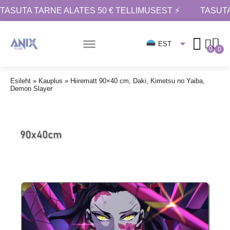
TASUTA TARNE ALATES 50 € TELLIMUSEST ⚡
TASUTA
EST
0
0
Esileht
»
Kauplus
»
Hiirematt 90×40 cm, Daki, Kimetsu no Yaiba,
Demon Slayer