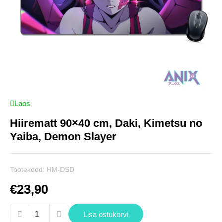
Laos
Hiirematt 90×40 cm, Daki, Kimetsu no
Yaiba, Demon Slayer
Tootekood:
HM-DSD
€
23,90
Hiirematt
Lisa ostukorvi