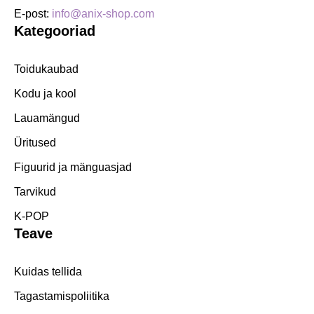
E-post:
info@anix-shop.com
Kategooriad
Toidukaubad
Kodu ja kool
Lauamängud
Üritused
Figuurid ja mänguasjad
Tarvikud
K-POP
Teave
Kuidas tellida
Tagastamispoliitika