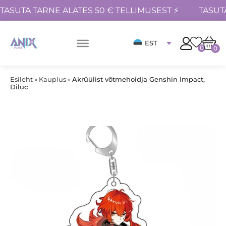
TASUTA TARNE ALATES 50 € TELLIMUSEST ⚡
TASUT
EST
0
0
Esileht
»
Kauplus
»
Akrüülist võtmehoidja Genshin Impact,
Diluc