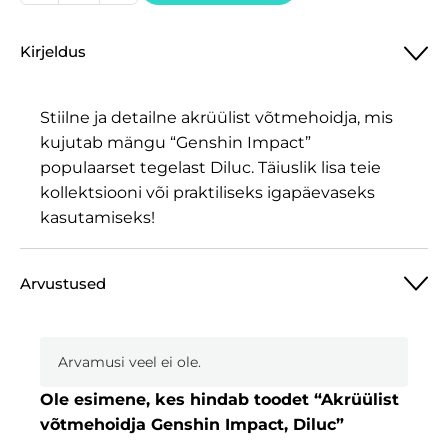
võtmehoidja
Genshin
Kirjeldus
Impact,
Diluc
kogus
Stiilne ja detailne akrüülist võtmehoidja, mis
kujutab mängu “Genshin Impact”
populaarset tegelast Diluc. Täiuslik lisa teie
kollektsiooni või praktiliseks igapäevaseks
kasutamiseks!
Arvustused
Arvamusi veel ei ole.
Ole esimene, kes hindab toodet “Akrüülist
võtmehoidja Genshin Impact, Diluc”