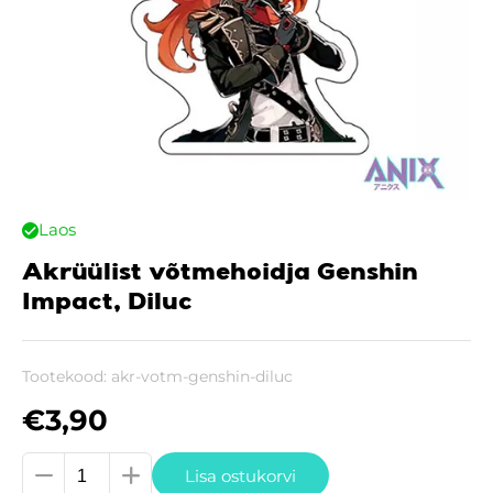
Laos
Akrüülist võtmehoidja Genshin
Impact, Diluc
Tootekood:
akr-votm-genshin-diluc
€
3,90
Akrüülist
Lisa ostukorvi