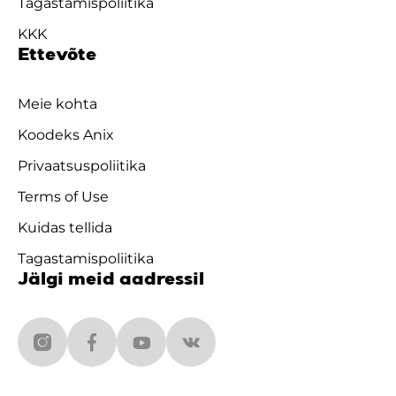
Tagastamispoliitika
KKK
Ettevõte
Meie kohta
Koodeks Anix
Privaatsuspoliitika
Terms of Use
Kuidas tellida
Tagastamispoliitika
Jälgi meid aadressil