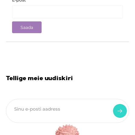
E-post
*
Tellige meie uudiskiri