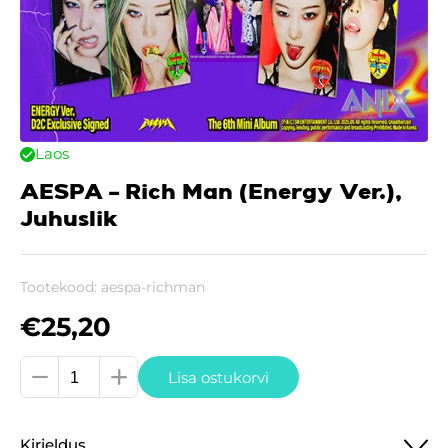
Laos
AESPA – Rich Man (Energy Ver.),
Juhuslik
Tootekood:
aespa-richman
€
25,20
AESPA
Lisa ostukorvi
-
Rich
Kirjeldus