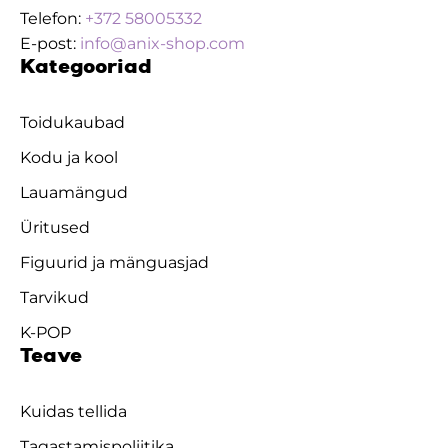
Telefon:
+372 58005332
E-post:
info@anix-shop.com
Kategooriad
Toidukaubad
Kodu ja kool
Lauamängud
Üritused
Figuurid ja mänguasjad
Tarvikud
K-POP
Teave
Kuidas tellida
Tagastamispoliitika