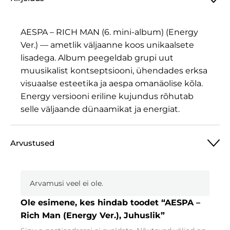
Man
(Energy
Ver.),
AESPA – RICH MAN (6. mini-album) (Energy
Juhuslik
Ver.) — ametlik väljaanne koos unikaalsete
kogus
lisadega. Album peegeldab grupi uut
muusikalist kontseptsiooni, ühendades erksa
visuaalse esteetika ja aespa omanäolise kõla.
Energy versiooni eriline kujundus rõhutab
selle väljaande dünaamikat ja energiat.
Arvustused
Arvamusi veel ei ole.
Ole esimene, kes hindab toodet “AESPA –
Rich Man (Energy Ver.), Juhuslik”