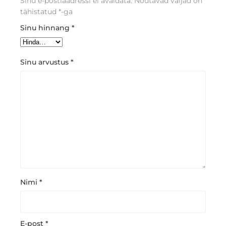
Sinu e-postiaadressi ei avaldata.
Nõutavad väljad on
tähistatud
*
-ga
Sinu hinnang
*
Sinu arvustus
*
Nimi
*
E-post
*