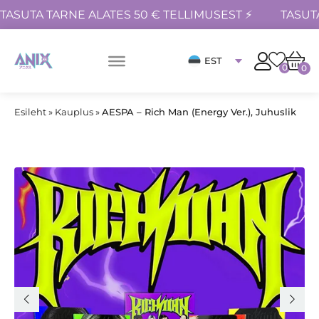
TASUTA TARNE ALATES 50 € TELLIMUSEST ⚡
TASUT
EST
0
0
Esileht
»
Kauplus
»
AESPA – Rich Man (Energy Ver.), Juhuslik