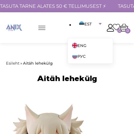
TASUTA TARNE ALATES 50 € TELLIMUSEST ⚡
TASUT
EST
0
0
ENG
РУС
Esileht
»
Aitäh lehekülg
Aitäh lehekülg