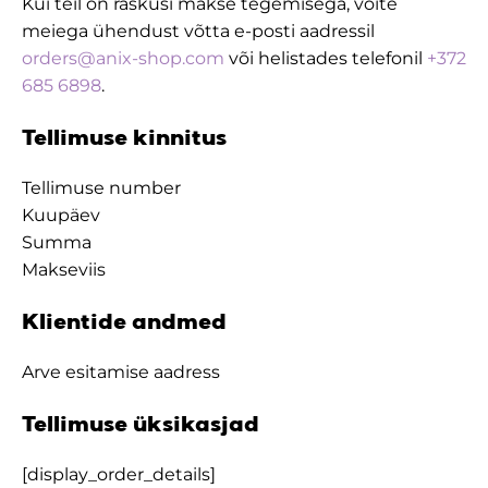
Kui teil on raskusi makse tegemisega, võite
meiega ühendust võtta e-posti aadressil
orders@anix-shop.com
või helistades telefonil
+372
685 6898
.
Tellimuse kinnitus
Tellimuse number
Kuupäev
Summa
Makseviis
Klientide andmed
Arve esitamise aadress
Tellimuse üksikasjad
[display_order_details]