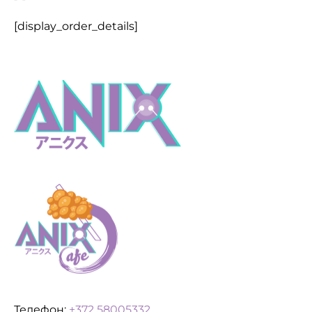
[display_order_details]
Телефон:
+372 58005332