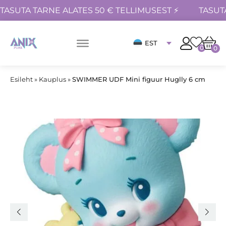
TASUTA TARNE ALATES 50 € TELLIMUSEST ⚡
TASUT
EST
0
0
Esileht
»
Kauplus
»
SWIMMER UDF Mini figuur Huglly 6 cm