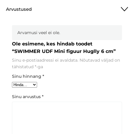
Arvustused
Arvamusi veel ei ole.
Ole esimene, kes hindab toodet
“SWIMMER UDF Mini figuur Huglly 6 cm”
Sinu e-postiaadressi ei avaldata.
Nõutavad väljad on
tähistatud
*
-ga
Sinu hinnang
*
Sinu arvustus
*