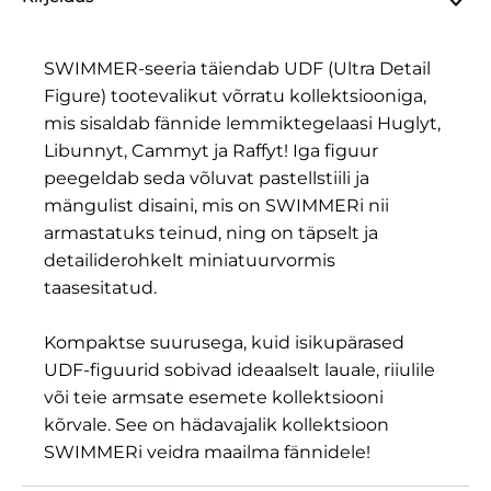
SWIMMER-seeria täiendab UDF (Ultra Detail
Figure) tootevalikut võrratu kollektsiooniga,
mis sisaldab fännide lemmiktegelaasi Huglyt,
Libunnyt, Cammyt ja Raffyt! Iga figuur
peegeldab seda võluvat pastellstiili ja
mängulist disaini, mis on SWIMMERi nii
armastatuks teinud, ning on täpselt ja
detailiderohkelt miniatuurvormis
taasesitatud.
Kompaktse suurusega, kuid isikupärased
UDF-figuurid sobivad ideaalselt lauale, riiulile
või teie armsate esemete kollektsiooni
kõrvale. See on hädavajalik kollektsioon
SWIMMERi veidra maailma fännidele!