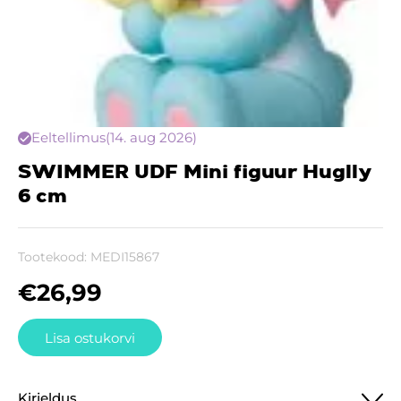
Eeltellimus
(14. aug 2026)
SWIMMER UDF Mini figuur Huglly
6 cm
Tootekood:
MEDI15867
€
26,99
Lisa ostukorvi
Kirjeldus