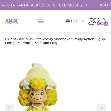
TASUTA TARNE ALATES 50 € TELLIMUSEST ⚡
TASUT
EST
0
0
Esileht
»
Kauplus
»
Strawberry Shortcake Simply Action Figure
Lemon Meringue & Frappe Frog