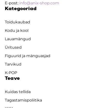
E-post:
info@anix-shop.com
Kategooriad
Toidukaubad
Kodu ja kool
Lauamängud
Üritused
Figuurid ja mänguasjad
Tarvikud
K-POP
Teave
Kuidas tellida
Tagastamispoliitika