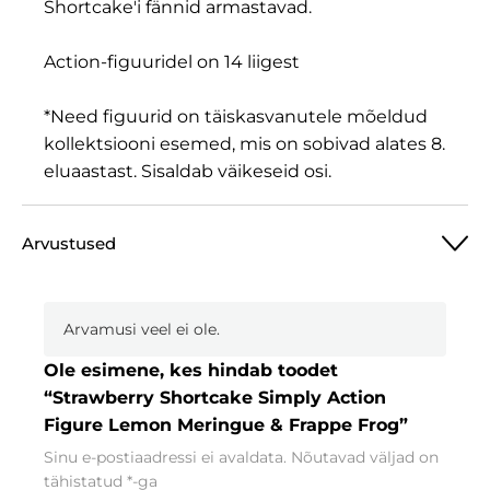
Shortcake'i fännid armastavad.
Action-figuuridel on 14 liigest
*Need figuurid on täiskasvanutele mõeldud
kollektsiooni esemed, mis on sobivad alates 8.
eluaastast. Sisaldab väikeseid osi.
Arvustused
Arvamusi veel ei ole.
Ole esimene, kes hindab toodet
“Strawberry Shortcake Simply Action
Figure Lemon Meringue & Frappe Frog”
Sinu e-postiaadressi ei avaldata.
Nõutavad väljad on
tähistatud
*
-ga