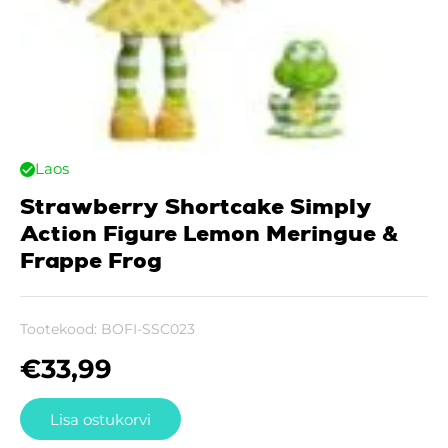
Laos
Strawberry Shortcake Simply
Action Figure Lemon Meringue &
Frappe Frog
Tootekood:
BOFI-SSC023
€
33,99
Lisa ostukorvi