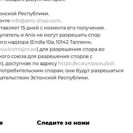
онской Республики.
почте
info@anix-shop.com
.
тавляет 15 дней с момента его получения.
патель и Anix не могут разрешить спор
 надзора (Endla 10a, 10142 Таллинн,
www.komisjon.ee
) для разрешения спора во
ского союза для разрешения споров с
n), доступная по адресу
https://ec.europa.eu/odr.
 потребительским спорам, они будут разрешаться
дательством Эстонской Республики.
я
Следите за нами