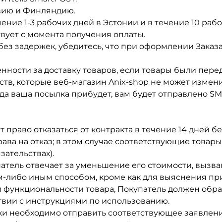
твию и Финляндию.
ние 1-3 рабочих дней в Эстонии и в течение 10 рабо
твует с момента получения оплаты.
ез задержек, убедитесь, что при оформлении Заказа
венности за доставку товаров, если товары были пер
ств, которые веб-магазин Anix-shop не может измени
огда ваша посылка прибудет, вам будет отправлено 
 право отказаться от контракта в течение 14 дней б
рава на отказ; в этом случае соответствующие това
зательствах).
атель отвечает за уменьшение его стоимости, вызва
м-либо иным способом, кроме как для выяснения пр
функциональности товара, Покупатель должен обраща
ствии с инструкциями по использованию.
ажи необходимо отправить соответствующее заявлен