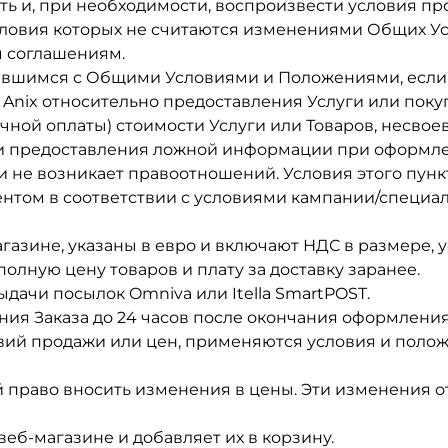
ть и, при необходимости, воспроизвести условия пр
условия которых не считаются изменениями Общих У
м соглашениям.
ившимся с Общими Условиями и Положениями, если К
Anix относительно предоставления Услуги или покуп
ичной оплаты) стоимости Услуги или Товаров, несв
и предоставления ложной информации при оформлен
не возникает правоотношений. Условия этого пункт
нтом в соответствии с условиями кампании/специал
агазине, указаны в евро и включают НДС в размере, 
олную цену товаров и плату за доставку заранее.
дачи посылок Omniva или Itella SmartPOST.
я Заказа до 24 часов после окончания оформления 
овий продажи или цен, применяются условия и пол
й право вносить изменения в цены. Эти изменения от
еб-магазине и добавляет их в корзину.