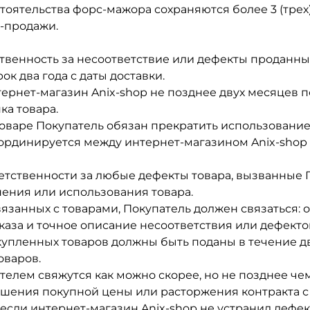
стоятельства форс-мажора сохраняются более 3 (тре
-продажи.
ственность за несоответствие или дефекты проданны
к два года с даты доставки.
ернет-магазин Anix-shop не позднее двух месяцев п
ка товара.
варе Покупатель обязан прекратить использование 
оординируется между интернет-магазином Anix-shop
ветственности за любые дефекты товара, вызванные 
ения или использования товара.
вязанных с товарами, Покупатель должен связаться: 
аза и точное описание несоответствия или дефектов
купленных товаров должны быть поданы в течение д
оваров.
телем свяжутся как можно скорее, но не позднее че
шения покупной цены или расторжения контракта с 
если интернет-магазин Anix-shop не устранил дефект