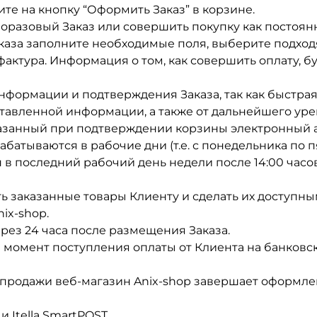
те на кнопку “Оформить Заказ” в корзине.
норазовый Заказ или совершить покупку как постоян
аза заполните необходимые поля, выберите подход
фактура. Информация о том, как совершить оплату, 
нформации и подтверждения Заказа, так как быстра
ставленной информации, а также от дальнейшего ур
азанный при подтверждении корзины электронный ад
абатываются в рабочие дни (т.е. с понедельника по 
ан в последний рабочий день недели после 14:00 час
ь заказанные товары Клиенту и сделать их доступным
ix-shop.
ез 24 часа после размещения Заказа.
 момент поступления оплаты от Клиента на банковск
-продажи веб-магазин Anix-shop завершает оформле
 Itella SmartPOST.