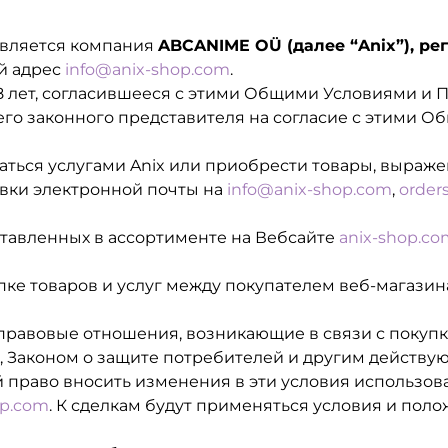
вляется компания
ABCANIME OÜ (далее “Anix”), ре
й адрес
info@anix-shop.com
.
18 лет, согласившееся с этими Общими Условиями и
его законного представителя на согласие с этими 
ться услугами Anix или приобрести товары, выраже
авки электронной почты на
info@anix-shop.com
,
order
ставленных в ассортименте на Вебсайте
anix-shop.co
е товаров и услуг между покупателем веб-магазина
правовые отношения, возникающие в связи с покупко
, Законом о защите потребителей и другим действу
ой право вносить изменения в эти условия использов
op.com
. К сделкам будут применяться условия и по