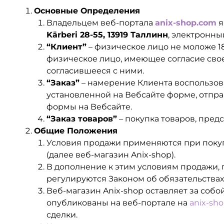
Основные Определения
Владельцем веб-портала
anix-shop.com
я
Kärberi 28-55, 13919 Таллинн
, электронны
“Клиент”
– физическое лицо не моложе 
физическое лицо, имеющее согласие сво
согласившееся с ними.
“Заказ”
– намерение Клиента воспользова
установленной на Вебсайте форме, отпр
формы на Вебсайте.
“Заказ товаров”
– покупка товаров, пред
Общие Положения
Условия продажи применяются при покупк
(далее веб-магазин Anix-shop).
В дополнение к этим условиям продажи, 
регулируются Законом об обязательствах
Веб-магазин Anix-shop оставляет за соб
опубликованы на веб-портале на
anix-sh
сделки.