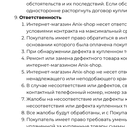
обстоятельств и их последствий. Если об
односторонне расторгнуть договор купли
Ответственность
Интернет-магазин Anix-shop несет ответ
условиями контракта на максимальный сро
Покупатель имеет право обратиться в инт
основании которого была оплачена покуп
При обнаружении дефекта в купленном то
Ремонт или замена дефектного товара к
интернет-магазином Anix-shop.
Интернет-магазин Anix-shop не несет от
ненадлежащего или неподобающего хран
В случае несоответствия или дефектов, с
контактный телефонный номер, номер зак
Жалобы на несоответствие или дефекты 
несоответствия или дефекта купленных т
Все жалобы будут обработаны, и с Покупа
Покупатель имеет право требовать умень
уплаченной за купленные товары суммы, 