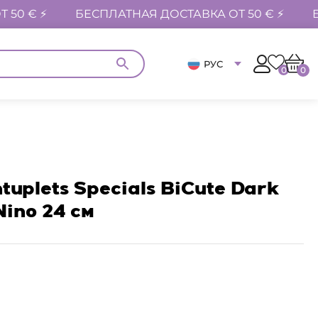
 50 € ⚡
БЕСПЛАТНАЯ ДОСТАВКА ОТ 50 € ⚡
РУС
0
0
ntuplets Specials BiCute Dark
ino 24 см