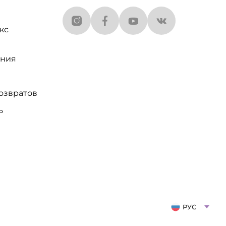
кс
ания
озвратов
ь
РУС