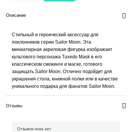
товара
Мини
Описание
акриловая
фигурка
Sailor
Стильный и героический аксессуар для
Moon,
поклонников серии Sailor Moon. Эта
Tuxedo
миниатюрная акриловая фигурка изображает
Mask
культового персонажа Tuxedo Mask в его
классическом смокинге и маске, готового
защищать Sailor Moon. Отлично подойдет для
украшения стола, книжной полки или в качестве
уникального подарка для фанатов Sailor Moon.
Отзывы
Отзывов пока нет.