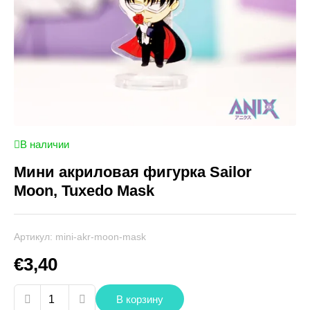
В наличии
Мини акриловая фигурка Sailor
Moon, Tuxedo Mask
Артикул:
mini-akr-moon-mask
€
3,40
Количество
В корзину