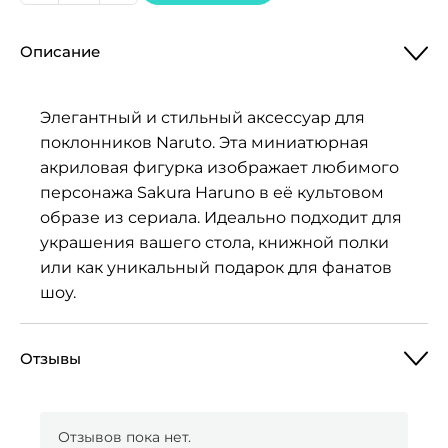
товара
Мини
Описание
акриловая
фигурка
Naruto,
Элегантный и стильный аксессуар для
Sakura
поклонников Naruto. Эта миниатюрная
Haruno
акриловая фигурка изображает любимого
персонажа Sakura Haruno в её культовом
образе из сериала. Идеально подходит для
украшения вашего стола, книжной полки
или как уникальный подарок для фанатов
шоу.
Отзывы
Отзывов пока нет.