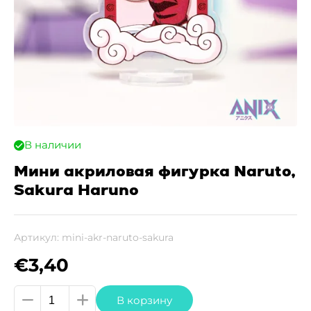
В наличии
Мини акриловая фигурка Naruto,
Sakura Haruno
Артикул:
mini-akr-naruto-sakura
€
3,40
Количество
В корзину