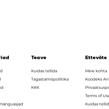
riad
Teave
Ettevõte
ad
Kuidas tellida
Meie kohta
l
Tagastamispoliitika
Koodeks An
ud
KKK
Privaatsuspo
Terms of Us
 mänguasjad
Kuidas telli