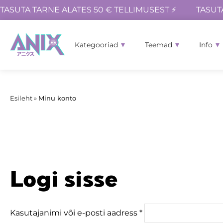
TASUTA TARNE ALATES 50 € TELLIMUSEST ⚡
TASUT
Kategooriad
Teemad
Info
Esileht
»
Minu konto
Logi sisse
Kasutajanimi või e-posti aadress
*