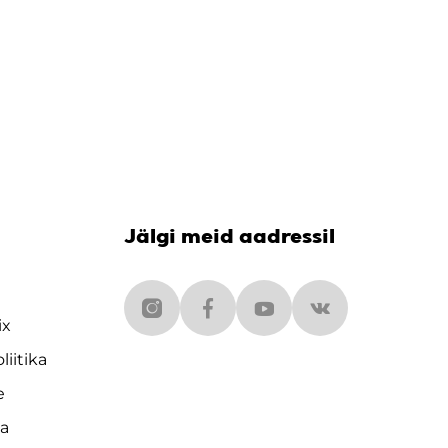
Jälgi meid aadressil
ix
liitika
e
da