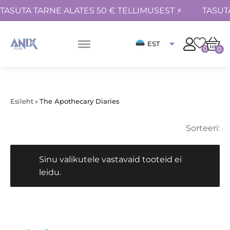
TASUTA TARNE ALATES 50 € TELLIMUSEST ⚡
TASUT
EST
0
0
Esileht
»
The Apothecary Diaries
Sorteeri:
Sinu valikutele vastavaid tooteid ei
leidu.