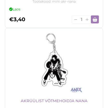
Tootekood:
mini-akr-nana
Laos
Mini
€
3,40
akrüülfiguur
NaNa
kogus
AKRÜÜLIST VÕTMEHOIDJA NANA