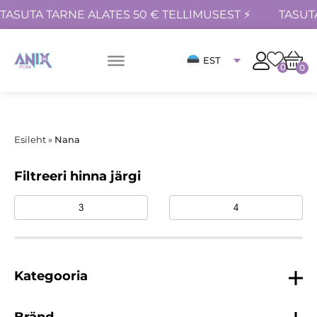
TASUTA TARNE ALATES 50 € TELLIMUSEST ⚡
TASUT
EST
0
0
Esileht
»
Nana
Filtreeri hinna järgi
Kategooria
Bränd