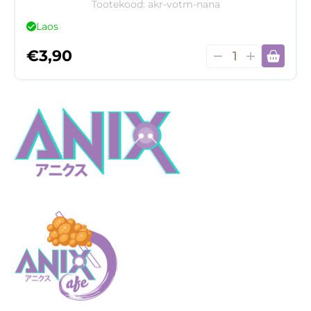
Tootekood:
akr-votm-nana
Laos
Akrüülist
€
3,90
võtmehoidja
Nana
kogus