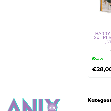
HARRY 
XXL KLA
„S
T
Laos
€
28,0
Kategoo