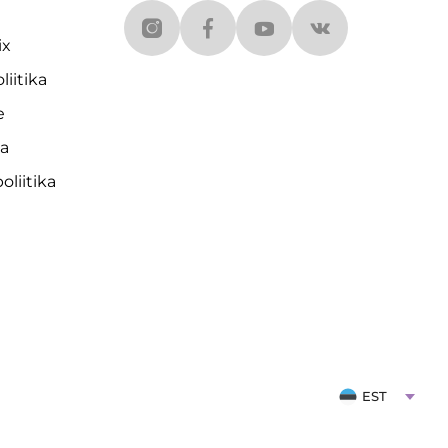
ix
liitika
e
da
liitika
EST