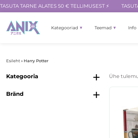
TASUTA TARNE ALATES 50 € TELLIMUSEST ⚡
TASUT
Kategooriad
Teemad
Info
Esileht
»
Harry Potter
Kategooria
Ühe tulemu
Bränd