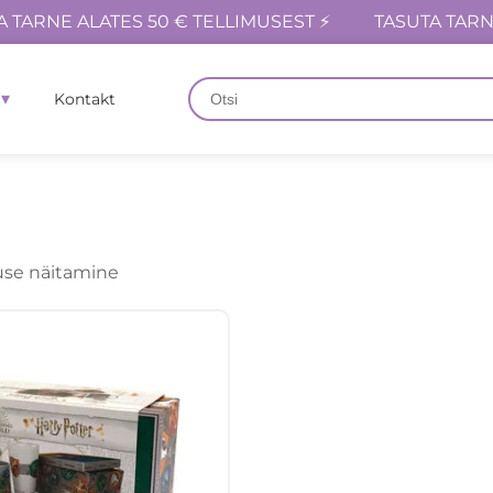
A TARNE ALATES 50 € TELLIMUSEST ⚡
TASUTA TARN
Kontakt
se näitamine