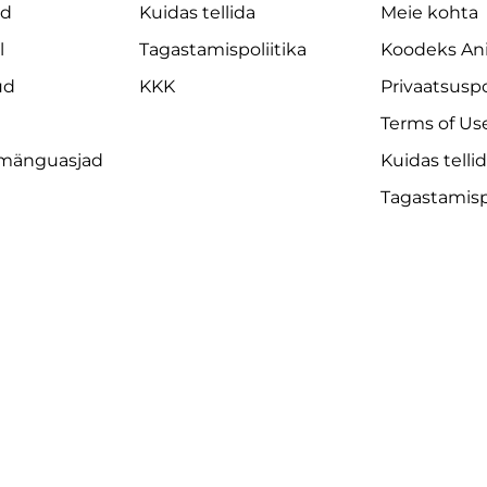
ad
Kuidas tellida
Meie kohta
+
2
l
Tagastamispoliitika
Koodeks An
alust
ud
KKK
Privaatsuspo
„Stand
Together“
Terms of Us
kogus
 mänguasjad
Kuidas telli
Tagastamispo