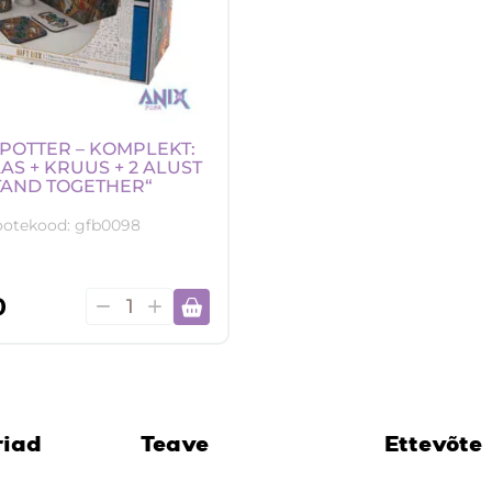
POTTER – KOMPLEKT:
AS + KRUUS + 2 ALUST
TAND TOGETHER“
ootekood:
gfb0098
Harry
0
Potter
–
Komplekt:
XXL
klaas
riad
Teave
Ettevõte
+
kruus