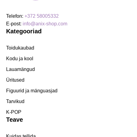
Telefon:
+372 58005332
E-post:
info@anix-shop.com
Kategooriad
Toidukaubad
Kodu ja kool
Lauamängud
Üritused
Figuurid ja mänguasjad
Tarvikud
K-POP
Teave
Kuidas tellida