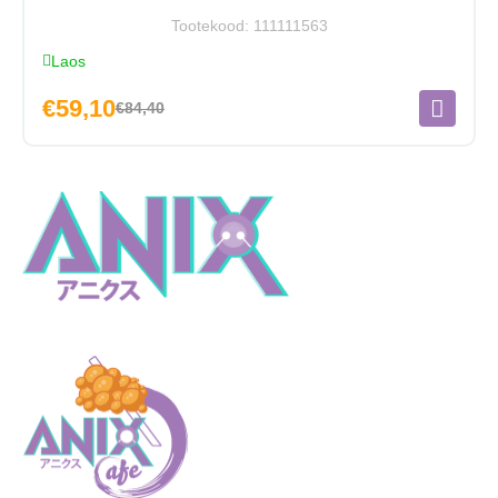
Tootekood:
111111563
Laos
€
59,10
€
84,40