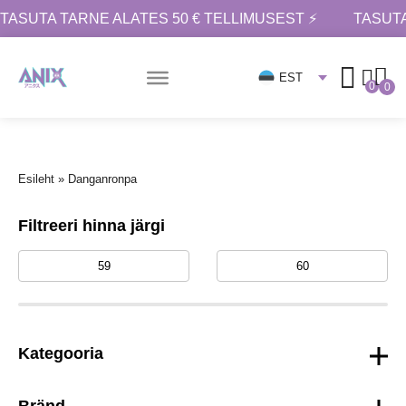
TASUTA TARNE ALATES 50 € TELLIMUSEST ⚡
TASUTA
EST
0
0
Esileht
»
Danganronpa
Filtreeri hinna järgi
Kategooria
Bränd