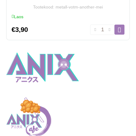
Tootekood:
metall-votm-another-mei
Laos
Akrüülist
€
3,90
võtmehoidja
Another,
Mei
Misaki
kogus