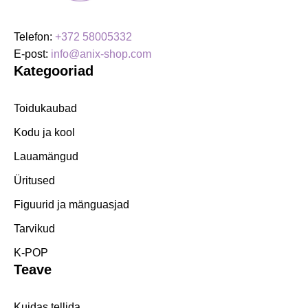
Telefon:
+372 58005332
E-post:
info@anix-shop.com
Kategooriad
Toidukaubad
Kodu ja kool
Lauamängud
Üritused
Figuurid ja mänguasjad
Tarvikud
K-POP
Teave
Kuidas tellida