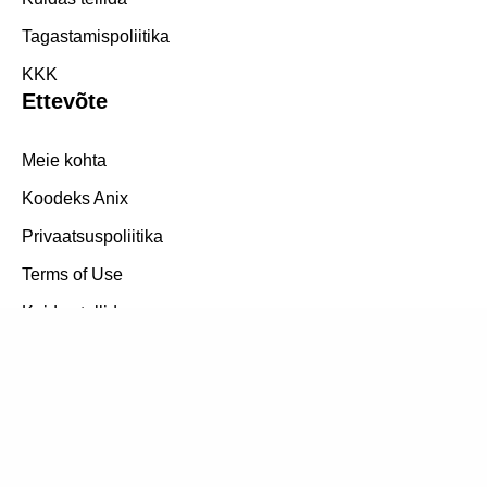
Tagastamispoliitika
KKK
Ettevõte
Meie kohta
Koodeks Anix
Privaatsuspoliitika
Terms of Use
Kuidas tellida
Tagastamispoliitika
Jälgi meid aadressil