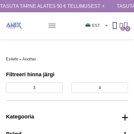
TASUTA TARNE ALATES 50 € TELLIMUSEST ⚡
TASUTA
EST
0
0
Esileht
»
Another
Filtreeri hinna järgi
Kategooria
Bränd