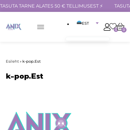
TASUTA TARNE ALATES 50 € TELLIMUSEST ⚡
TASUT
EST
0
0
Esileht
»
k-pop.Est
k-pop.Est