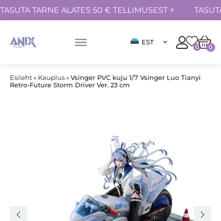
TASUTA TARNE ALATES 50 € TELLIMUSEST ⚡
TASUT
EST
0
0
Esileht
»
Kauplus
»
Vsinger PVC kuju 1/7 Vsinger Luo Tianyi
Retro-Future Storm Driver Ver. 23 cm