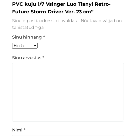
PVC kuju 1/7 Vsinger Luo Tianyi Retro-
Future Storm Driver Ver. 23 cm”
Sinu e-postiaadressi ei avaldata.
Nõutavad väljad on
tähistatud
*
-ga
Sinu hinnang
*
Sinu arvustus
*
Nimi
*