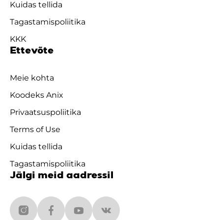
Kuidas tellida
Tagastamispoliitika
KKK
Ettevõte
Meie kohta
Koodeks Anix
Privaatsuspoliitika
Terms of Use
Kuidas tellida
Tagastamispoliitika
Jälgi meid aadressil