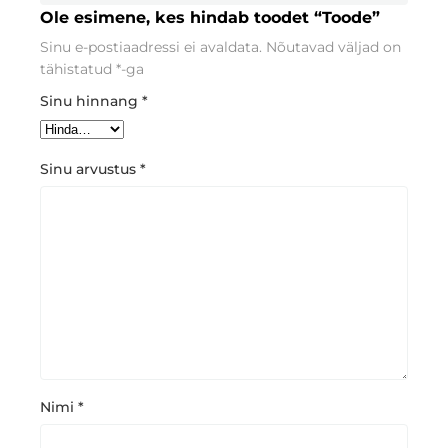
Ole esimene, kes hindab toodet “Toode”
Sinu e-postiaadressi ei avaldata.
Nõutavad väljad on
tähistatud
*
-ga
Sinu hinnang
*
Sinu arvustus
*
Nimi
*