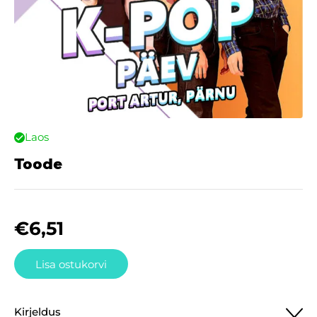
Laos
Toode
€
6,51
Lisa ostukorvi
Kirjeldus