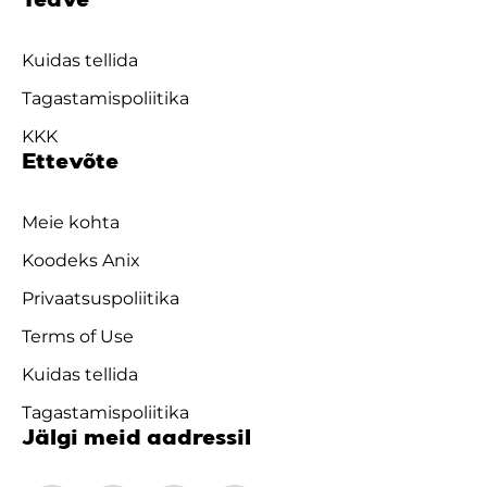
Teave
Kuidas tellida
Tagastamispoliitika
KKK
Ettevõte
Meie kohta
Koodeks Anix
Privaatsuspoliitika
Terms of Use
Kuidas tellida
Tagastamispoliitika
Jälgi meid aadressil