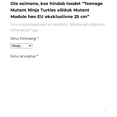
Ole esimene, kes hindab toodet “Teenage
Mutant Ninja Turtles sõiduk Mutant
Module heo EU eksklusiivne 25 cm”
Sinu e-postiaadressi ei avaldata.
Nõutavad väljad on
tähistatud
*
-ga
Sinu hinnang
*
Sinu arvustus
*