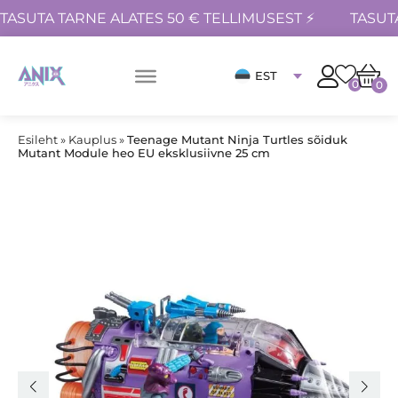
TASUTA TARNE ALATES 50 € TELLIMUSEST ⚡
TASUT
EST
0
0
Esileht
»
Kauplus
»
Teenage Mutant Ninja Turtles sõiduk
Mutant Module heo EU eksklusiivne 25 cm