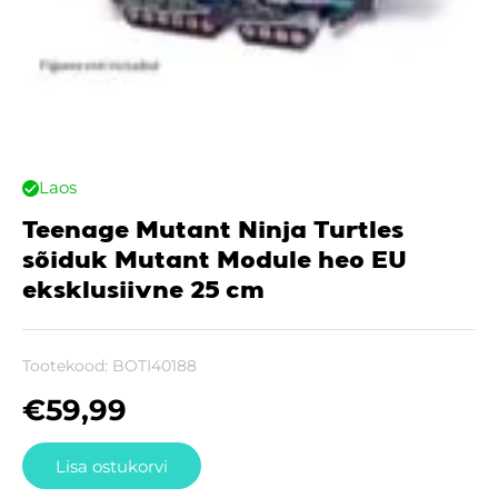
Laos
Teenage Mutant Ninja Turtles
sõiduk Mutant Module heo EU
eksklusiivne 25 cm
Tootekood:
BOTI40188
€
59,99
Lisa ostukorvi