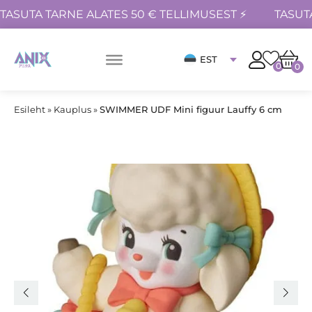
TASUTA TARNE ALATES 50 € TELLIMUSEST ⚡
TASUT
EST
0
0
Esileht
»
Kauplus
»
SWIMMER UDF Mini figuur Lauffy 6 cm