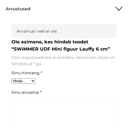
Arvustused
Arvamusi veel ei ole.
Ole esimene, kes hindab toodet
“SWIMMER UDF Mini figuur Lauffy 6 cm”
Sinu e-postiaadressi ei avaldata.
Nõutavad väljad on
tähistatud
*
-ga
Sinu hinnang
*
Sinu arvustus
*