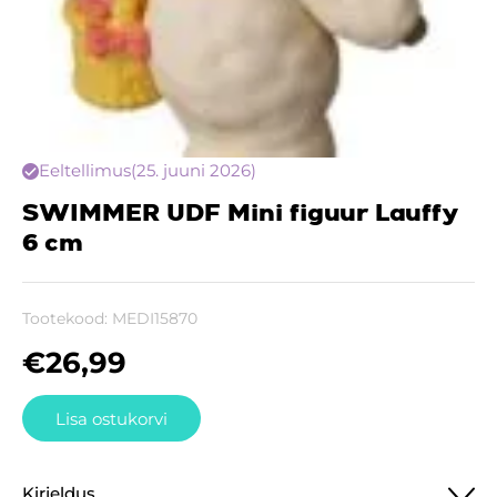
Eeltellimus
(25. juuni 2026)
SWIMMER UDF Mini figuur Lauffy
6 cm
Tootekood:
MEDI15870
€
26,99
Lisa ostukorvi
Kirjeldus