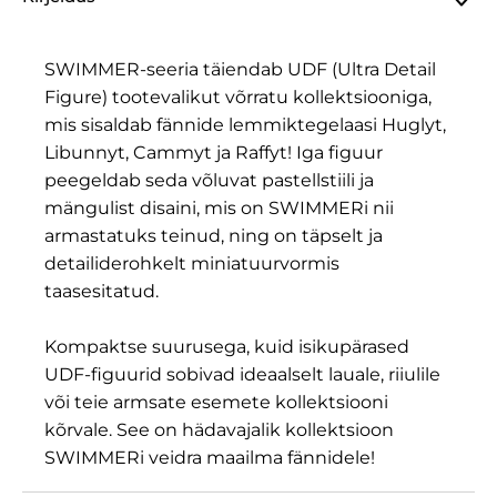
SWIMMER-seeria täiendab UDF (Ultra Detail
Figure) tootevalikut võrratu kollektsiooniga,
mis sisaldab fännide lemmiktegelaasi Huglyt,
Libunnyt, Cammyt ja Raffyt! Iga figuur
peegeldab seda võluvat pastellstiili ja
mängulist disaini, mis on SWIMMERi nii
armastatuks teinud, ning on täpselt ja
detailiderohkelt miniatuurvormis
taasesitatud.
Kompaktse suurusega, kuid isikupärased
UDF-figuurid sobivad ideaalselt lauale, riiulile
või teie armsate esemete kollektsiooni
kõrvale. See on hädavajalik kollektsioon
SWIMMERi veidra maailma fännidele!