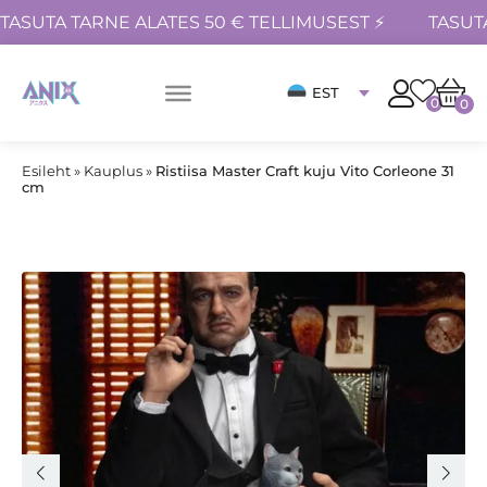
TASUTA TARNE ALATES 50 € TELLIMUSEST ⚡
TASUT
EST
0
0
Esileht
»
Kauplus
»
Ristiisa Master Craft kuju Vito Corleone 31
cm