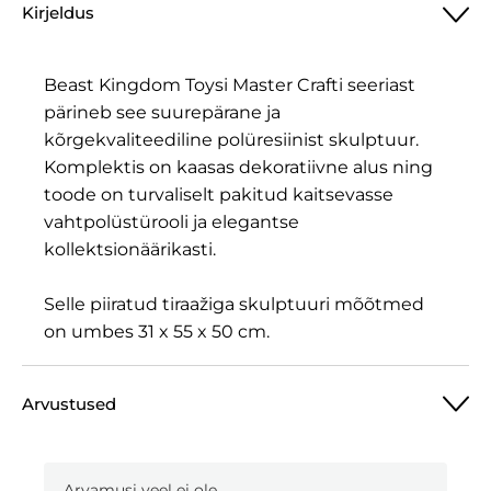
Kirjeldus
Beast Kingdom Toysi Master Crafti seeriast
pärineb see suurepärane ja
kõrgekvaliteediline polüresiinist skulptuur.
Komplektis on kaasas dekoratiivne alus ning
toode on turvaliselt pakitud kaitsevasse
vahtpolüstürooli ja elegantse
kollektsionäärikasti.
Selle piiratud tiraažiga skulptuuri mõõtmed
on umbes 31 x 55 x 50 cm.
Arvustused
Arvamusi veel ei ole.