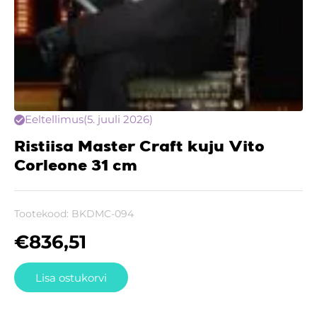
Eeltellimus
(5. juuli 2026)
Ristiisa Master Craft kuju Vito
Corleone 31 cm
Tootekood:
BKDMC-094
€
836,51
Lisa ostukorvi