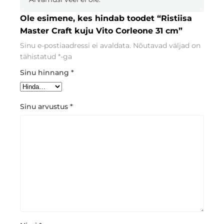
Ole esimene, kes hindab toodet “Ristiisa
Master Craft kuju Vito Corleone 31 cm”
Sinu e-postiaadressi ei avaldata.
Nõutavad väljad on
tähistatud
*
-ga
Sinu hinnang
*
Sinu arvustus
*