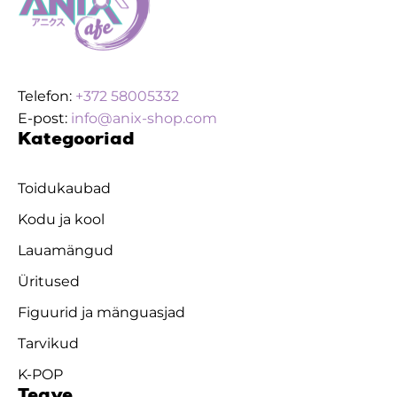
Telefon:
+372 58005332
E-post:
info@anix-shop.com
Kategooriad
Toidukaubad
Kodu ja kool
Lauamängud
Üritused
Figuurid ja mänguasjad
Tarvikud
K-POP
Teave