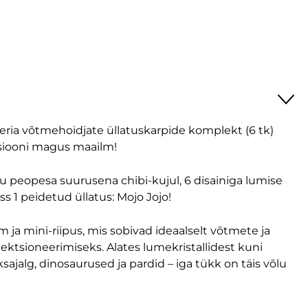
eria võtmehoidjate üllatuskarpide komplekt (6 tk)
siooni magus maailm!
u peopesa suurusena chibi-kujul, 6 disainiga lumise
ss 1 peidetud üllatus: Mojo Jojo!
 ja mini-riipus, mis sobivad ideaalselt võtmete ja
ektsioneerimiseks. Alates lumekristallidest kuni
jalg, dinosaurused ja pardid – iga tükk on täis võlu