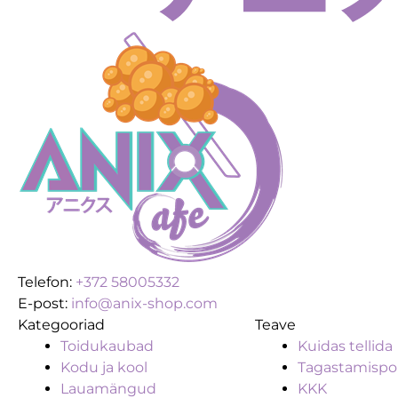
Telefon:
+372 58005332
E-post:
info@anix-shop.com
Kategooriad
Teave
Toidukaubad
Kuidas tellida
Kodu ja kool
Tagastamispol
Lauamängud
KKK