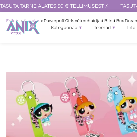
TASUTA TARNE ALATES 50 € TELLIMUSEST ⚡
TASUT
Esileht
»
Kauplus
»
Powerpuff Girls võtmehoidjad Blind Box Dream
Kategooriad
Teemad
Info