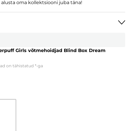
 alusta oma kollektsiooni juba täna!
erpuff Girls võtmehoidjad Blind Box Dream
ad on tähistatud
*
-ga