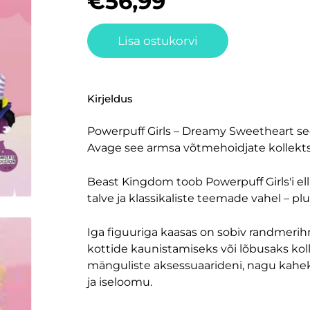
€
56,99
Lisa ostukorvi
Kirjeldus
Powerpuff Girls – Dreamy Sweetheart se
Avage see armsa võtmehoidjate kollekt
Beast Kingdom toob Powerpuff Girls'i ell
talve ja klassikaliste teemade vahel – plu
Iga figuuriga kaasas on sobiv randmerihm
kottide kaunistamiseks või lõbusaks koll
mänguliste aksessuaarideni, nagu kaheksa
ja iseloomu.