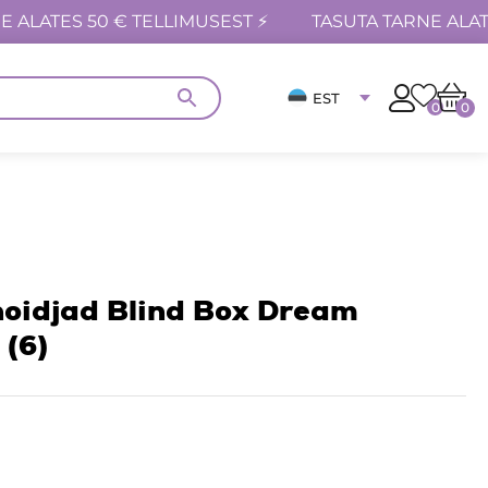
E ALATES 50 € TELLIMUSEST ⚡
TASUTA TARNE ALAT
EST
0
0
hoidjad Blind Box Dream
 (6)