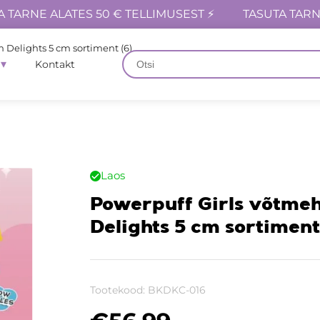
A TARNE ALATES 50 € TELLIMUSEST ⚡
TASUTA TARN
 Delights 5 cm sortiment (6)
Kontakt
Laos
Powerpuff Girls võtme
Delights 5 cm sortiment
Tootekood:
BKDKC-016