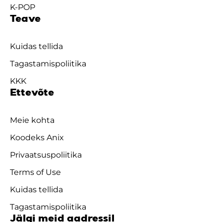
K-POP
Teave
Kuidas tellida
Tagastamispoliitika
KKK
Ettevõte
Meie kohta
Koodeks Anix
Privaatsuspoliitika
Terms of Use
Kuidas tellida
Tagastamispoliitika
Jälgi meid aadressil