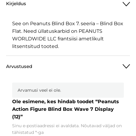
Kirjeldus
See on Peanuts Blind Box 7. seeria – Blind Box
Flat. Need üllatuskarbid on PEANUTS
WORLDWIDE LLC frantsiisi ametlikult
litsentsitud tooted.
Arvustused
Arvamusi veel ei ole.
Ole esimene, kes hindab toodet “Peanuts
Action Figure Blind Box Wave 7 Display
(12)”
Sinu e-postiaadressi ei avaldata.
Nõutavad väljad on
tähistatud
*
-ga