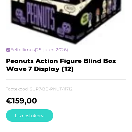
Eeltellimus
(25. juuni 2026)
Peanuts Action Figure Blind Box
Wave 7 Display (12)
Tootekood:
SUP7-BB-PNUT-11712
€
159,00
Lisa ostukorvi