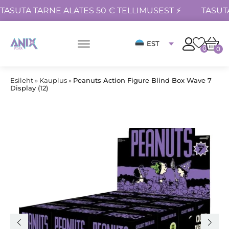
TASUTA TARNE ALATES 50 € TELLIMUSEST ⚡
TASUT
EST
0
0
Esileht
»
Kauplus
»
Peanuts Action Figure Blind Box Wave 7
Display (12)