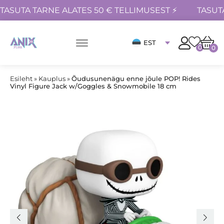
TASUTA TARNE ALATES 50 € TELLIMUSEST ⚡
TASUT
EST
0
0
Esileht
»
Kauplus
»
Õudusunenägu enne jõule POP! Rides
Vinyl Figure Jack w/Goggles & Snowmobile 18 cm