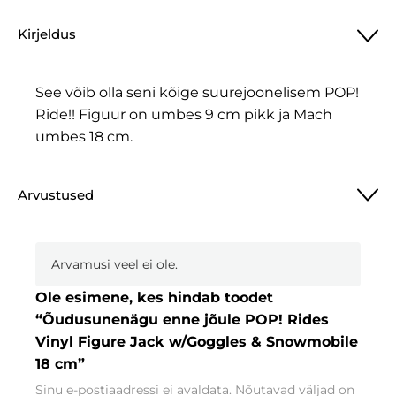
Kirjeldus
See võib olla seni kõige suurejoonelisem POP!
Ride!! Figuur on umbes 9 cm pikk ja Mach
umbes 18 cm.
Arvustused
Arvamusi veel ei ole.
Ole esimene, kes hindab toodet
“Õudusunenägu enne jõule POP! Rides
Vinyl Figure Jack w/Goggles & Snowmobile
18 cm”
Sinu e-postiaadressi ei avaldata.
Nõutavad väljad on