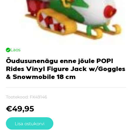
Laos
Õudusunenägu enne jõule POP!
Rides Vinyl Figure Jack w/Goggles
& Snowmobile 18 cm
Tootekood:
FK49146
€
49,95
Lisa ostukorvi