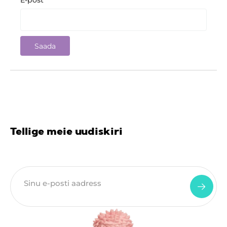
E-post
*
Tellige meie uudiskiri