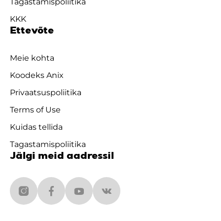
Tagastamispoliitika
KKK
Ettevõte
Meie kohta
Koodeks Anix
Privaatsuspoliitika
Terms of Use
Kuidas tellida
Tagastamispoliitika
Jälgi meid aadressil