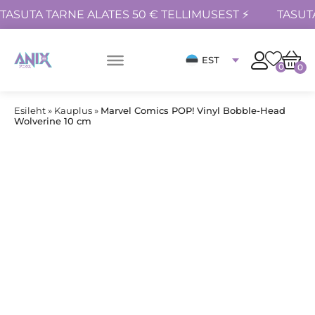
TASUTA TARNE ALATES 50 € TELLIMUSEST ⚡
TASUT
EST
0
0
Esileht
»
Kauplus
»
Marvel Comics POP! Vinyl Bobble-Head
Wolverine 10 cm