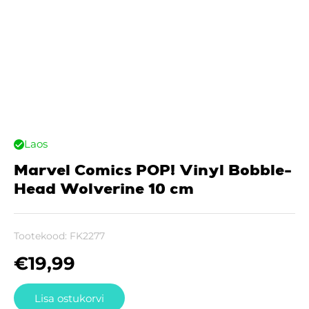
Laos
Marvel Comics POP! Vinyl Bobble-
Head Wolverine 10 cm
Tootekood:
FK2277
€
19,99
Lisa ostukorvi