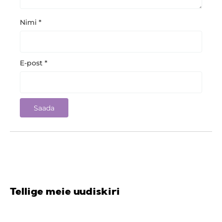
Nimi
*
E-post
*
Tellige meie uudiskiri