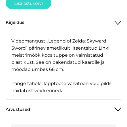
Lisa ostukorvi
Kirjeldus
Videomängust „Legend of Zelda: Skyward
Sword“ pärinev ametlikult litsentsitud Linki
meistrimõõk koos tuppe on valmistatud
plastikust. See on pakendatud kaardile ja
mõõdab umbes 66 cm.
Pange tähele: lõpptoote värvitoon võib pildil
näidatust veidi erineda!
Arvustused