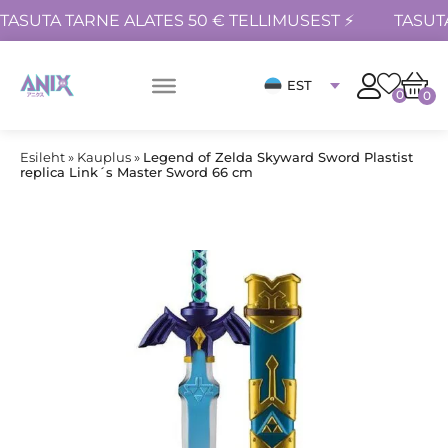
TASUTA TARNE ALATES 50 € TELLIMUSEST ⚡
TASUT
EST
0
0
Esileht
»
Kauplus
»
Legend of Zelda Skyward Sword Plastist
replica Link´s Master Sword 66 cm