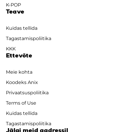
K-POP
Teave
Kuidas tellida
Tagastamispoliitika
KKK
Ettevõte
Meie kohta
Koodeks Anix
Privaatsuspoliitika
Terms of Use
Kuidas tellida
Tagastamispoliitika
Jälgi meid aadressil