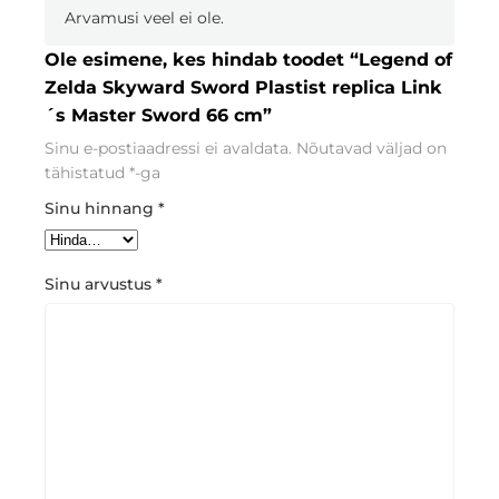
Arvamusi veel ei ole.
Ole esimene, kes hindab toodet “Legend of
Zelda Skyward Sword Plastist replica Link
´s Master Sword 66 cm”
Sinu e-postiaadressi ei avaldata.
Nõutavad väljad on
tähistatud
*
-ga
Sinu hinnang
*
Sinu arvustus
*