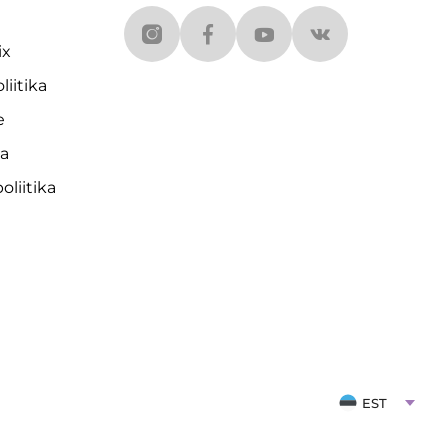
ix
liitika
e
da
liitika
EST