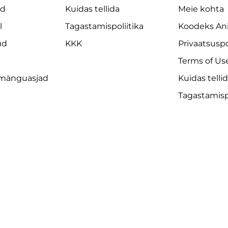
ad
Kuidas tellida
Meie kohta
l
Tagastamispoliitika
Koodeks An
ud
KKK
Privaatsuspo
Terms of Us
 mänguasjad
Kuidas telli
Tagastamispo