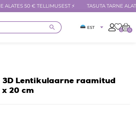
E ALATES 50 € TELLIMUSEST ⚡
TASUTA TARNE ALAT
EST
0
0
3D Lentikulaarne raamitud
 x 20 cm