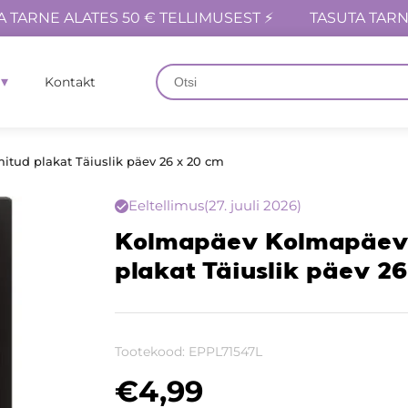
A TARNE ALATES 50 € TELLIMUSEST ⚡
TASUTA TARN
Kontakt
tud plakat Täiuslik päev 26 x 20 cm
Eeltellimus
(27. juuli 2026)
Kolmapäev Kolmapäev 
plakat Täiuslik päev 26
Tootekood:
EPPL71547L
€
4,99