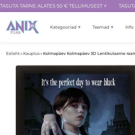
TASUTA TARNE ALATES 50 € TELLIMUSEST ⚡
TASUT
Kategooriad
Teemad
Info
Esileht
»
Kauplus
»
Kolmapäev Kolmapäev 3D Lentikulaarne raami