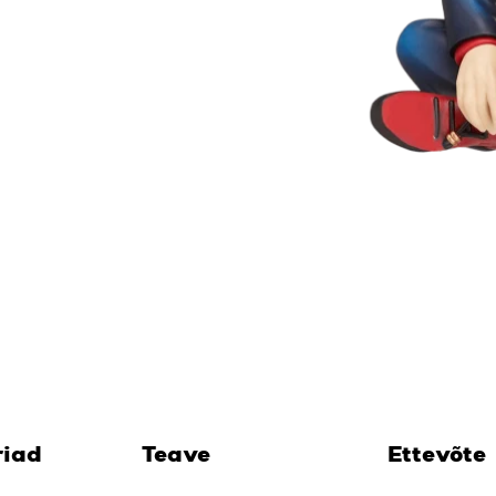
riad
Teave
Ettevõte