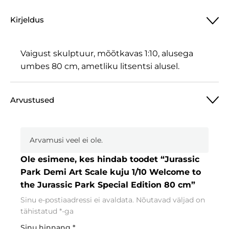
Kirjeldus
Vaigust skulptuur, mõõtkavas 1:10, alusega
umbes 80 cm, ametliku litsentsi alusel.
Arvustused
Arvamusi veel ei ole.
Ole esimene, kes hindab toodet “Jurassic
Park Demi Art Scale kuju 1/10 Welcome to
the Jurassic Park Special Edition 80 cm”
Sinu e-postiaadressi ei avaldata.
Nõutavad väljad on
tähistatud
*
-ga
Sinu hinnang
*