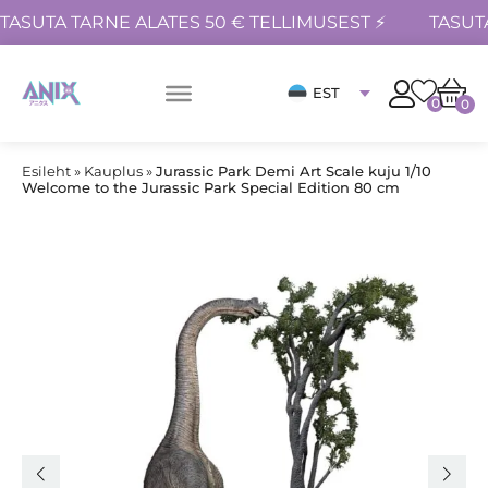
TASUTA TARNE ALATES 50 € TELLIMUSEST ⚡
TASUT
EST
0
0
Esileht
»
Kauplus
»
Jurassic Park Demi Art Scale kuju 1/10
Welcome to the Jurassic Park Special Edition 80 cm