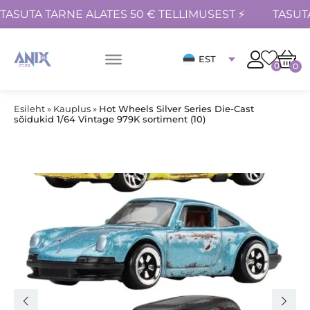
TASUTA TARNE ALATES 50 € TELLIMUSEST ⚡
TASUT
EST
0
0
Esileht
»
Kauplus
»
Hot Wheels Silver Series Die-Cast
sõidukid 1/64 Vintage 979K sortiment (10)