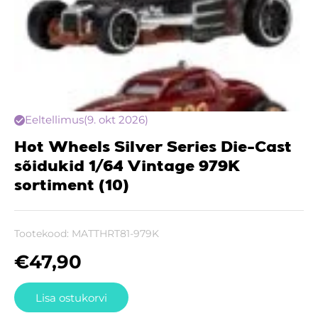
Eeltellimus
(9. okt 2026)
Hot Wheels Silver Series Die-Cast
sõidukid 1/64 Vintage 979K
sortiment (10)
Tootekood:
MATTHRT81-979K
€
47,90
Lisa ostukorvi