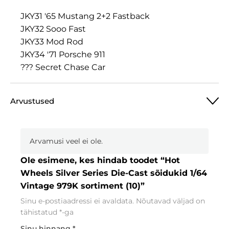
JKY31 '65 Mustang 2+2 Fastback
JKY32 Sooo Fast
JKY33 Mod Rod
JKY34 '71 Porsche 911
??? Secret Chase Car
Arvustused
Arvamusi veel ei ole.
Ole esimene, kes hindab toodet “Hot
Wheels Silver Series Die-Cast sõidukid 1/64
Vintage 979K sortiment (10)”
Sinu e-postiaadressi ei avaldata.
Nõutavad väljad on
tähistatud
*
-ga
Sinu hinnang
*